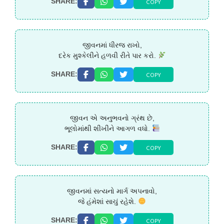
COPY
SHARE:
જીવનમાં ધીરજ રાખો,
દરેક મુશ્કેલીને હળવી રીતે પાર કરો.
COPY
SHARE:
જીવન એ અનુભવનો ગ્રંથ છે,
ભૂલોમાંથી શીખીને આગળ વધો.
COPY
SHARE:
જીવનમાં સત્યનો માર્ગ અપનાવો,
જે હંમેશાં સાચું રહેશે.
COPY
SHARE: