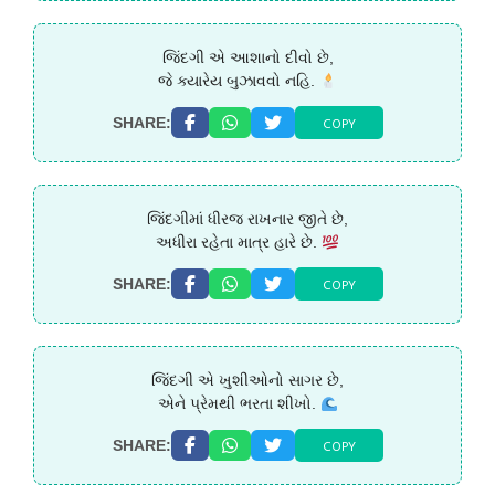
જિંદગી એ આશાનો દીવો છે,
જે ક્યારેય બુઝાવવો નહિ.
COPY
SHARE:
જિંદગીમાં ધીરજ રાખનાર જીતે છે,
અધીરા રહેતા માત્ર હારે છે.
COPY
SHARE:
જિંદગી એ ખુશીઓનો સાગર છે,
એને પ્રેમથી ભરતા શીખો.
COPY
SHARE: