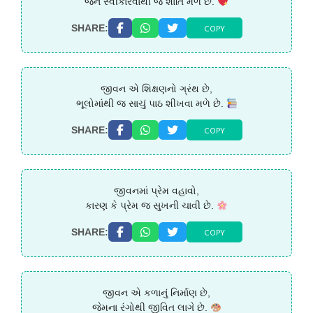
જેને સ્વીકારવાથી જ શાંતિ મળે છે.
COPY
SHARE:
જીવન એ શિક્ષણનો ગ્રંથ છે,
ભૂલોમાંથી જ સાચું પાઠ શીખવા મળે છે.
COPY
SHARE:
જીવનમાં પ્રેમ વહાવો,
કારણ કે પ્રેમ જ સુખની ચાવી છે.
COPY
SHARE:
જીવન એ કળાનું નિર્માણ છે,
જેમના રંગોથી જીવિત લાગે છે.