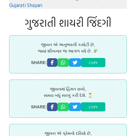
Gujarati Shayari
ગુજરાતી શાયરી જિંદગી
જીવન એ અનુભવની કસોટી છે,
જ્યાં શીખનાર જ આગળ વધે છે.
COPY
SHARE:
જીવનમાં હિંમત રાખો,
સમય બધું સરખું કરી દેશે.
COPY
SHARE:
જીવન એ પ્રેમનો દરિયો છે,