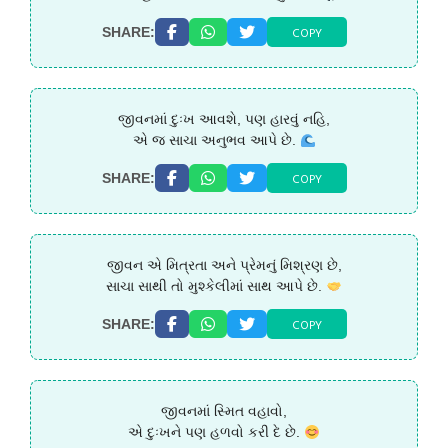
COPY
SHARE:
જીવનમાં દુઃખ આવશે, પણ હારવું નહિ,
એ જ સાચા અનુભવ આપે છે.
COPY
SHARE:
જીવન એ મિત્રતા અને પ્રેમનું મિશ્રણ છે,
સાચા સાથી તો મુશ્કેલીમાં સાથ આપે છે.
COPY
SHARE:
જીવનમાં સ્મિત વહાવો,
એ દુઃખને પણ હળવો કરી દે છે.