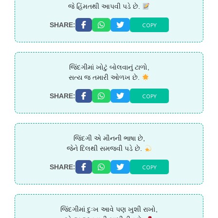
જે હિંમતથી આપવી પડે છે.
COPY
SHARE:
જિંદગીમાં ખોટું બોલવાનું ટાળો,
સત્ય જ તમારી ઓળખ છે.
COPY
SHARE:
જિંદગી એ મૌનની ભાષા છે,
જેને દિલથી સમજવી પડે છે.
COPY
SHARE:
જિંદગીમાં દુઃખ આવે પણ ખુશી રાખો,