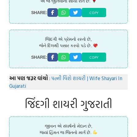
એ જ જીતવાની સાચી રીત છે.
COPY
SHARE:
જિંદગી એ પ્રેમનો રસ્તો છે,
જેને દિલથી પસાર કરવો પડે છે.
COPY
SHARE:
આ પણ જરૂર વાંચો
:
પત્ની વિશે શાયરી | Wife Shayari In
Gujarati
જિંદગી શાયરી ગુજરાતી
જીવન એ સંઘર્ષનો મેદાન છે,
જ્યાં હિંમત જ જિતનો માર્ગ છે.