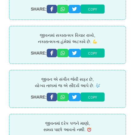
COPY
SHARE:
જીવનમાં સકારાત્મક વિચાર રાખો,
નકારાત્મકતા હંમેશાં અટકાવે છે.
COPY
SHARE:
જીવન એ સંગીત જેવી સફર છે,
યોગ્ય તાલમાં જ એ સૌંદર્ય આપે છે.
COPY
SHARE:
જીવનમાં દરેક પળને માણો,
સમય પાછો આવતો નથી.