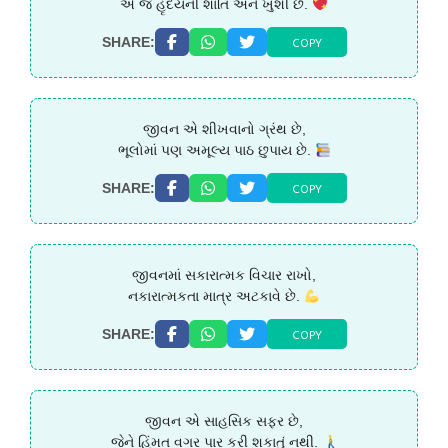
એ જ હૃદયની શાંતિ અને ખુશી છે.
COPY
SHARE:
જીવન એ શીખવાનો ગ્રંથ છે,
ભૂલોમાં પણ અમૂલ્ય પાઠ છુપાય છે.
COPY
SHARE:
જીવનમાં સકારાત્મક વિચાર રાખો,
નકારાત્મકતા માત્ર અટકાવે છે.
COPY
SHARE:
જીવન એ સાહસિક સફર છે,
જેને હિંમત વગર પાર કરી શકાતું નથી.