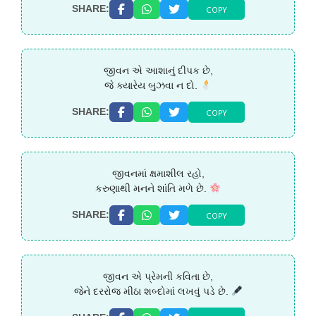
COPY
SHARE:
જીવન એ આશાનું દીપક છે,
જે ક્યારેય બુઝવા ન દો.
COPY
SHARE:
જીવનમાં ક્ષમાશીલ રહો,
કરુણાથી મનને શાંતિ મળે છે.
COPY
SHARE:
જીવન એ પ્રેમની કવિતા છે,
જેને દરરોજ મીઠા શબ્દોમાં લખવું પડે છે.