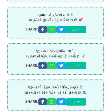
જીવન એ પ્રેમનો માર્ગ છે,
જે હંમેશાં સુખની તરફ લઈ જાય છે.
COPY
SHARE:
જીવનમાં સ્મરણશક્તિ રાખો,
ભૂતકાળની શીખ આજે માટે ઉપયોગી છે.
COPY
SHARE:
જીવન એ તોફાન અને શાંતિનું સમુદ્ર છે,
શાંત રહો તો દરેક લહેર પાર કરી શકાય છે.
COPY
SHARE: