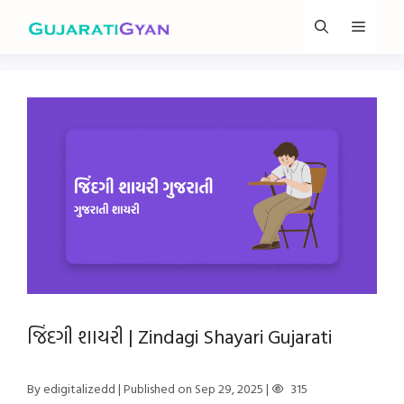
Skip
Menu
to
content
જિંદગી શાયરી | Zindagi Shayari Gujarati
By edigitalizedd
| Published on Sep 29, 2025
|
315