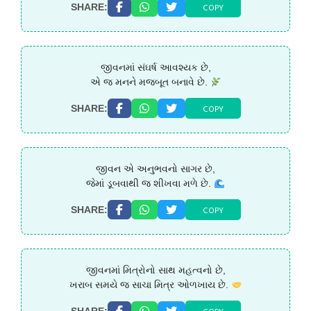
COPY
SHARE:
જીવનમાં સંઘર્ષ આવશ્યક છે,
એ જ મનને મજબૂત બનાવે છે.
COPY
SHARE:
જીવન એ અનુભવનો સાગર છે,
જેમાં ડૂબવાથી જ શીખવા મળે છે.
COPY
SHARE:
જીવનમાં મિત્રોનો સાથ મહત્વનો છે,
ખરાબ સમયે જ સાચા મિત્ર ઓળખાય છે.
SHARE: