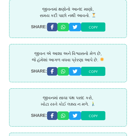
જીવનમાં ક્ષણોનો આનંદ માણો,
સમય કદી પાછો નથી આવતો.
COPY
SHARE:
જીવન એ આશા અને વિશ્વાસનો મેળ છે,
જે હંમેશાં આગળ વધવા પ્રેરણા આપે છે.
COPY
SHARE:
જીવનમાં સાચા પંથ પસંદ કરો,
ખોટા રસ્તે કોઈ લક્ષ્ય ન મળે.
COPY
SHARE: