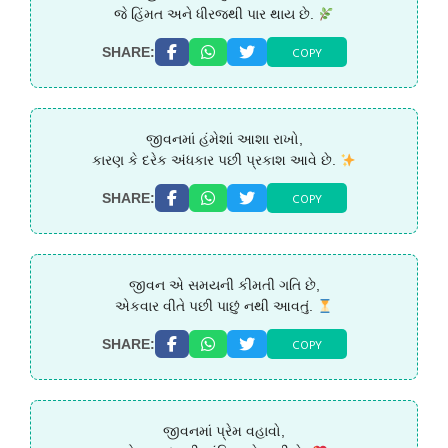
જે હિંમત અને ધીરજથી પાર થાય છે.
COPY
SHARE:
જીવનમાં હંમેશાં આશા રાખો,
કારણ કે દરેક અંધકાર પછી પ્રકાશ આવે છે.
COPY
SHARE:
જીવન એ સમયની કીમતી ગતિ છે,
એકવાર વીતે પછી પાછું નથી આવતું.
COPY
SHARE:
જીવનમાં પ્રેમ વહાવો,