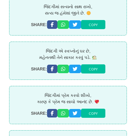
જિંદગીમાં સત્યનો સાથ રાખો,
સત્ય જ હંમેશાં જીતે છે.
COPY
SHARE:
જિંદગી એ સ્વપ્નોનું ઘર છે,
મહેનતથી તેને સાકાર કરવું પડે.
COPY
SHARE:
જિંદગીમાં પ્રેમ કરવો શીખો,
કારણ કે પ્રેમ જ સાચો આનંદ છે.
COPY
SHARE: