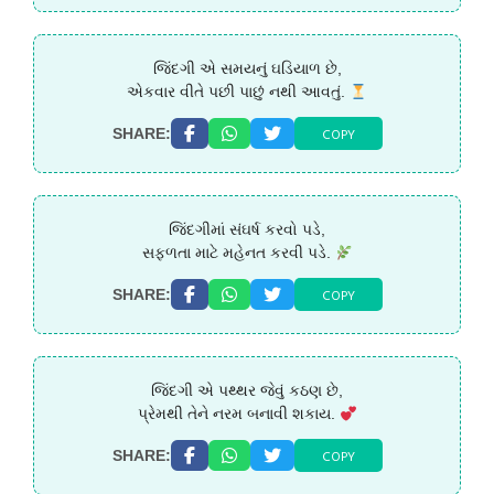
જિંદગી એ સમયનું ઘડિયાળ છે,
એકવાર વીતે પછી પાછું નથી આવતું.
COPY
SHARE:
જિંદગીમાં સંઘર્ષ કરવો પડે,
સફળતા માટે મહેનત કરવી પડે.
COPY
SHARE:
જિંદગી એ પથ્થર જેવું કઠણ છે,
પ્રેમથી તેને નરમ બનાવી શકાય.
COPY
SHARE: