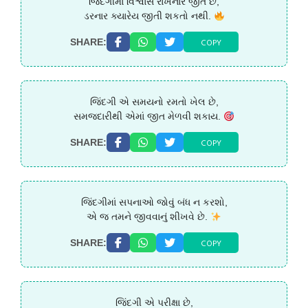
જિંદગીમાં વિશ્વાસ રાખનાર જીતે છે,
ડરનાર ક્યારેય જીતી શકતો નથી.
COPY
SHARE:
જિંદગી એ સમયનો રમતો ખેલ છે,
સમજદારીથી એમાં જીત મેળવી શકાય.
COPY
SHARE:
જિંદગીમાં સપનાઓ જોવું બંધ ન કરશો,
એ જ તમને જીવવાનું શીખવે છે.
COPY
SHARE:
જિંદગી એ પરીક્ષા છે,