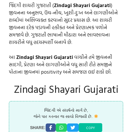
જિંદગી શાયરી ગુજરાતી (
Zindagi Shayari Gujarati
)
જીવનના અનુભવ, ઉંચ-નીચ, ખુશી-દુઃખ અને લાગણીઓને
શબ્દોમાં અભિવ્યક્ત કરવાનો સુંદર પ્રયાસ છે. આ શાયરી
જીવનના દરેક પડાવની હકીકત અને પ્રેરણાત્મક પળોને
સમજાવે છે. ગુજરાતી ભાષાની મીઠાશ અને ભાવભાવના
શાયરીને વધુ હ્રદયસ્પર્શી બનાવે છે.
આ
Zindagi Shayari Gujarati
વાંચીને તમે જીવનની
સાદગી, પ્રેરણા અને લાગણીઓને વધુ સારી રીતે સમજીને
પોતાના જીવનમાં positivity અને સમજણ લઈ શકો છો.
Zindagi Shayari Gujarati
જિંદગી એ સંઘર્ષનો માર્ગ છે,
જેને પાર કરનાર જ સાચો વિજયી છે.
COPY
SHARE: