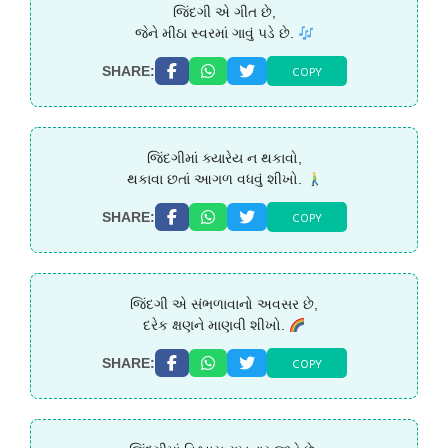
જિંદગી એ ગીત છે,
જેને મીઠા સ્વરમાં ગાવું પડે છે.
COPY
SHARE:
જિંદગીમાં ક્યારેય ન થકાવો,
થકાવા છતાં આગળ વધવું શીખો.
COPY
SHARE:
જિંદગી એ સંભળાવાનો અવસર છે,
દરેક ક્ષણને માણવી શીખો.
COPY
SHARE: