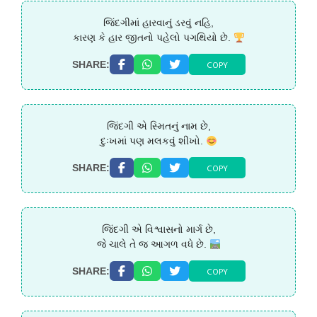
જિંદગીમાં હારવાનું ડરવું નહિ,
કારણ કે હાર જીતનો પહેલો પગથિયો છે.
COPY
SHARE:
જિંદગી એ સ્મિતનું નામ છે,
દુઃખમાં પણ મલકવું શીખો.
COPY
SHARE:
જિંદગી એ વિશ્વાસનો માર્ગ છે,
જે ચાલે તે જ આગળ વધે છે.
COPY
SHARE: