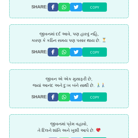
COPY
SHARE:
જીવનમાં દર્દ આવે, પણ હારવું નહિ,
કારણ કે કઠિન સમય પણ પસાર થાય છે.
COPY
SHARE:
જીવન એ એક મુસાફરી છે,
જ્યાં આનંદ અને દુઃખ બંને સાથી છે.
COPY
SHARE:
જીવનમાં પ્રેમ વહાવો,
તે દિલને શાંતિ અને ખુશી આપે છે.