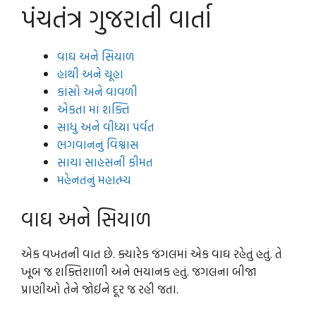
પંચતંત્ર ગુજરાતી વાર્તા
વાઘ અને સિયાળ
હાથી અને ચૂહા
કાંસો અને વાવળી
એકતા માં શક્તિ
સાધુ અને વીંધ્યા પર્વત
ભગવાનનું વિશ્વાસ
સાચા સાહસની કીમત
મહેનતનું મહાત્મ્ય
વાઘ અને સિયાળ
એક વખતની વાત છે. ક્યારેક જંગલમાં એક વાઘ રહેતું હતું. તે
ખૂબ જ શક્તિશાળી અને ભયાનક હતું. જંગલના બીજા
પ્રાણીઓ તેને જોઈને દૂર જ રહી જતા.