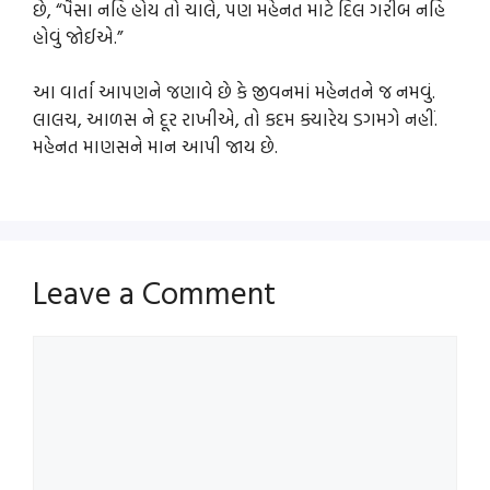
છે, “પૈસા નહિ હોય તો ચાલે, પણ મહેનત માટે દિલ ગરીબ નહિ
હોવું જોઈએ.”
આ વાર્તા આપણને જણાવે છે કે જીવનમાં મહેનતને જ નમવું.
લાલચ, આળસ ને દૂર રાખીએ, તો કદમ ક્યારેય ડગમગે નહીં.
મહેનત માણસને માન આપી જાય છે.
Leave a Comment
Comment