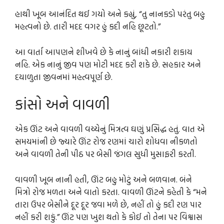
હાથી ખૂબ આનંદિત થઈ ગયો અને કહ્યું, “તુ નાનકડો પરંતુ બહુ
મહત્વનો છે. તારી મદદ વગર હું કદી નહિ છૂટતો.”
આ વાર્તા આપણને શીખવે છે કે નાનું બાંધી નકારી શકાય
નહિ. એક નાનું જીવ પણ મોટી મદદ કરી શકે છે. સહકાર અને
દયાળુતા જીવનમાં મહત્વપૂર્ણ છે.
કાંસો અને વાવળી
એક ઊંટ અને વાવળી વચ્ચેનું મિત્રત્વ ઘણું પ્રસિદ્ધ હતું. વાત એ
સમયમાંની છે જ્યારે ઊંટ રોજ રણમાં ચારો શોધવા નીકળતો
અને વાવળી તેની પીઠ પર બેસી જંગલ સુધી મુસાફરી કરતી.
વાવળી ખૂબ નાની હતી, ઊંટ બહુ મોટું અને બળવાન. બંને
મિત્રો રોજ મળતા અને વાતો કરતા. વાવળી ઊંટને કહેતી કે “મને
તારા ઉપર બેસીને દૂર દૂર જવા મળે છે, નહીં તો હું કદી રણ પાર
નહીં કરી શકું.” ઊંટ પણ ખુશ થતો કે કોઈ તો તેના પર વિશ્વાસ