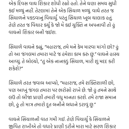
એક દિવસ વાઘ શિકાર શોધી રહ્યો હતો. તેને ઘણા સમય સુધી
કંઈ મળ્યું નહીં. તેટલામાં તેને એક સિયાળ મળ્યું. વાઘે તરત જ
સિયાળને પકડવાનું વિચાર્યું. પરંતુ સિયાળ ખૂબ ચાલાક હતું.
તેણે તરત જ વિચાર કર્યું કે જો મેં કઈ યુક્તિ ન અપનાવી તો હું
વાઘનો શિકાર બની જઈશ.
સિયાળે વાઘને કહ્યું, “મહારાજ, તમે મને કેમ મારવા માંગો છો? હું
તો આ જંગલમાં તમારા માટે જ હંમેશા કામ કરું છું.” વાઘને હાસ્ય
આવ્યું. તે બોલ્યો, “તું એક નાનકડું સિયાળ, મારી શું મદદ કરી
શકેશે?”
સિયાળે તરત જવાબ આપ્યો, “મહારાજ, તમે શક્તિશાળી છો,
પણ આખું જંગલ તમારા પર ભરોસો રાખે છે. જો હું તમને સાથે
લઉં તો બીજા પ્રાણી તમારી વધુ માનતા કરશે. તમે રાજા સમાન
છો, હું તો માત્ર તમારો દૂત બનીને બધાને ડરાવું છું.”
વાઘને સિયાળની વાત ગમી ગઈ. તેણે વિચાર્યું કે સિયાળને
જીવિત રાખીએ તો વધારે પ્રાણી ડરીને મારા માટે સરળ શિકાર