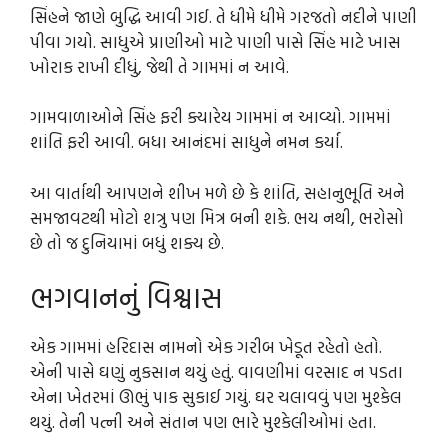
સિંહને જાણે બુદ્ધિ આવી ગઈ. તે ધીમે ધીમે ગરજતો નદીને પાણી
પીવા ગયો. સાધુએ પ્રાણીઓ માટે પાણી પાસે સિંહ માટે ખાસ
ખોરાક રાખી દીધું, જેથી તે ગામમાં ન આવે.
ગામવાળાઓને સિંહ ફરી ક્યારેય ગામમાં ન આવ્યો. ગામમાં
શાંતિ ફરી આવી. બધા આનંદમાં સાધુને નમન કર્યા.
આ વાર્તાથી આપણને શીખ મળે છે કે શાંતિ, સહાનુભૂતિ અને
સમજાવટથી મોટો શત્રુ પણ મિત્ર બની શકે. ભય નથી, ભરોસો
છે તો જ દુનિયામાં બધું શક્ય છે.
ભગવાનનું વિશ્વાસ
એક ગામમાં હરિદાસ નામનો એક ગરીબ ખેડૂત રહેતો હતો.
એની પાસે ઘણું નુકસાન થયું હતું. વાવણીમાં વરસાદ ન પડતા
એના ખેતરમાં ઊભું પાક સુકાઈ ગયું. ઘર ચલાવવું પણ મુશ્કેલ
થયું. તેની પત્ની અને સંતાન પણ ભારે મુશ્કેલીઓમાં હતા.