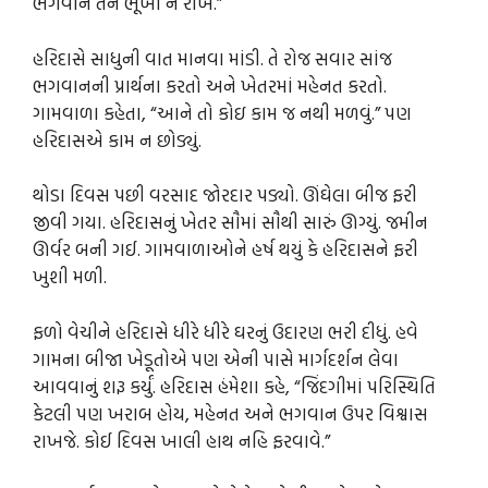
ભગવાને તને ભૂખો ન રાખે.”
હરિદાસે સાધુની વાત માનવા માંડી. તે રોજ સવાર સાંજ
ભગવાનની પ્રાર્થના કરતો અને ખેતરમાં મહેનત કરતો.
ગામવાળા કહેતા, “આને તો કોઇ કામ જ નથી મળવું.” પણ
હરિદાસએ કામ ન છોડ્યું.
થોડા દિવસ પછી વરસાદ જોરદાર પડ્યો. ઊંઘેલા બીજ ફરી
જીવી ગયા. હરિદાસનું ખેતર સૌમાં સૌથી સારું ઊગ્યું. જમીન
ઊર્વર બની ગઈ. ગામવાળાઓને હર્ષ થયું કે હરિદાસને ફરી
ખુશી મળી.
ફળો વેચીને હરિદાસે ધીરે ધીરે ઘરનું ઉદારણ ભરી દીધું. હવે
ગામના બીજા ખેડૂતોએ પણ એની પાસે માર્ગદર્શન લેવા
આવવાનું શરૂ કર્યું. હરિદાસ હંમેશા કહે, “જિંદગીમાં પરિસ્થિતિ
કેટલી પણ ખરાબ હોય, મહેનત અને ભગવાન ઉપર વિશ્વાસ
રાખજે. કોઈ દિવસ ખાલી હાથ નહિ ફરવાવે.”