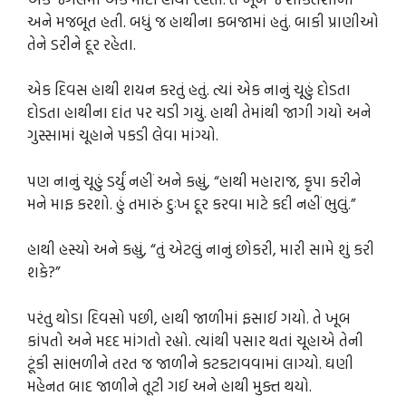
અને મજબૂત હતી. બધું જ હાથીના કબજામાં હતું. બાકી પ્રાણીઓ
તેને ડરીને દૂર રહેતા.
એક દિવસ હાથી શયન કરતું હતું. ત્યાં એક નાનું ચૂહું દોડતા
દોડતા હાથીના દાંત પર ચડી ગયું. હાથી તેમાંથી જાગી ગયો અને
ગુસ્સામાં ચૂહાને પકડી લેવા માંગ્યો.
પણ નાનું ચૂહું ડર્યું નહીં અને કહ્યું, “હાથી મહારાજ, કૃપા કરીને
મને માફ કરશો. હું તમારું દુઃખ દૂર કરવા માટે કદી નહીં ભુલું.”
હાથી હસ્યો અને કહ્યું, “તું એટલું નાનું છોકરી, મારી સામે શું કરી
શકે?”
પરંતુ થોડા દિવસો પછી, હાથી જાળીમાં ફસાઈ ગયો. તે ખૂબ
કાંપતો અને મદદ માંગતો રહ્યો. ત્યાંથી પસાર થતાં ચૂહાએ તેની
ટૂંકી સાંભળીને તરત જ જાળીને કટકટાવવામાં લાગ્યો. ઘણી
મહેનત બાદ જાળીને તૂટી ગઈ અને હાથી મુક્ત થયો.