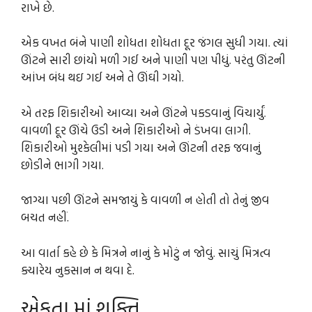
રાખે છે.
એક વખત બંને પાણી શોધતા શોધતા દૂર જંગલ સુધી ગયા. ત્યાં
ઊંટને સારી છાંયો મળી ગઈ અને પાણી પણ પીધું. પરંતુ ઊંટની
આંખ બંધ થઇ ગઈ અને તે ઊંઘી ગયો.
એ તરફ શિકારીઓ આવ્યા અને ઊંટને પકડવાનું વિચાર્યું.
વાવળી દૂર ઊંચે ઉડી અને શિકારીઓ ને ડંખવા લાગી.
શિકારીઓ મુશ્કેલીમાં પડી ગયા અને ઊંટની તરફ જવાનું
છોડીને ભાગી ગયા.
જાગ્યા પછી ઊંટને સમજાયું કે વાવળી ન હોતી તો તેનું જીવ
બચત નહીં.
આ વાર્તા કહે છે કે મિત્રને નાનું કે મોટું ન જોવું. સાચું મિત્રત્વ
ક્યારેય નુકસાન ન થવા દે.
એકતા માં શક્તિ