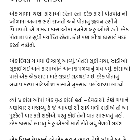
એક ગામમાં ઘણાં કાંસાઓ રહેતા હતા. દરેક કાંસો પોતપોતાની
ખોળામાં અનાજ ભરી રાખતો અને પોતાનું જીવન હસીને
વિતાવતો. એ ગામના કાંસાઓમાં મનમેળ બહુ ઓછો હતો. દરેક
પોતાના ઘર સુધી મર્યાદિત રહેતા, કોઈ પણ બીજા કાંસાને મદદ
કરતો નહોતો.
એક દિવસ ગામમાં ઊંઝાળું આવ્યું. ખેતરો સૂકી ગયા, ઝાડીઓ
સૂકાઈ ગઈ અને કાંસાઓને અનાજ મળવાનું બંધ થયું. કાંસાઓ
પાસે એક એક દાણા માટે લડાઈ શરૂ થઈ ગઈ. દરેક પોતાનું
બચાવ કરવા માટે બીજા કાંસાને નુકસાન પહોંચાડવા લાગ્યો.
ત્યાં જ કાંસાઓમાં એક વૃદ્ધ કાંસો હતો – દેવકાંસો. તેણે બધાને
ઘણીવાર સમજાવ્યું કે જો આપણે સૌ સાથે મળી શકીએ તો આ
મુશ્કેલી પાર કરી શકીએ. પરંતુ કોઈ તેની વાત સાંભળતું નહીં.
દરેક કાંસાને લાગતું કે હું એકલો મારી રીતે બધું મેળવી લઈશ.
એક દિવસ દેવકાંસો એ એક સૂચન આપ્યું. તેણે બધાને કહ્યું કે