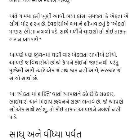
ભરાત. પણ સૌએ મળીને વહેંચ્યું.
અંતે ગામમાં ફરી ખુશી આવી. બધા કાંસા સમજ્યા કે એકતા એ
સૌથી મોટું શસ્ત્ર છે. દેવકાંસોએ બધાને શીખવાડ્યું કે “એકલો
માણસ હંમેશા નબળો પડે. સાથે મળીને ચાલશો તો કોઈ તાકાત
હાર ન ખવડાવે.”
આપણે પણ જીવનમાં ઘણી વાર એકલતા રાખીએ છીએ.
આપણે જ વિચારીએ છીએ કે મને કોઈની જરૂર નથી. પરંતુ
મુશ્કેલી આવે ત્યારે એક જ હાથ કામ નહીં આવે, સહકાર જ
સાચો સાથી છે.
આ ‘એકતા માં શક્તિ’ વાર્તા આપણને કહે છે કે સહકાર,
ભાઈચારો અને મિલાપ જીવનને સરળ બનાવે છે. જો આપણે
સૌ એક સાથે રહીશું, તો કોઈ તાકાત આપણને નબળી નહીં
પાડે.
સાધુ અને વીંધ્યા પર્વત