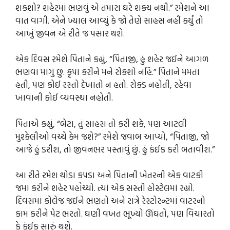
શકશો? શહેરમાં ભણવું એ તમારા ઘરે શક્ય નથી.” રમેશને આ
વાત વાગી. એને ખ્યાલ આવ્યું કે જો તેણે સાહસ નહીં કર્યું તો
આખું જીવન એ રીતે જ પસાર થશે.
એક દિવસ રમેશે પિતાને કહ્યું, “પિતાજી, હું શહેર જઈને આગળ
ભણવા માંગું છું. કૃપા કરીને મને રોકશો નહિ.” પિતાને મમતા
હતી, પણ કોઈ રસ્તો દેખાતો ન હતો. રોકડ નહોતી, રહેવા
ખાવાની કોઈ વ્યવસ્થા નહોતી.
પિતાએ કહ્યું, “બેટા, તું સાહસ તો કરી શકે, પણ આટલી
મુશ્કેલીઓ વચ્ચે કેમ જશે?” રમેશે જવાબ આપ્યો, “પિતાજી, જો
આજે હું ડરીશ, તો જીવનભર પસ્તાવું છું. હું કંઈક કરી બતાવીશ.”
આ રીતે રમેશ થોડા કપડા અને પિતાની ખેતરની એક વાટકી
જમા કરીને શહેર પહોંચ્યો. ત્યાં એક સસ્તી હોસ્ટેલમાં રહ્યો.
દિવસમાં કોલેજ જઈને ભણતો અને રાત્રે રેસ્ટોરન્ટમાં વાટરનો
કામ કરીને પેટ ભરતો. ઘણી વખત ભૂખ્યો ઊંઘતો, પણ વિચારતો
કે કંઈક સારું થશે.