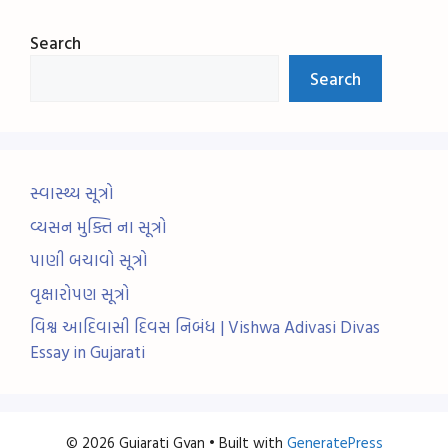
Search
Search
સ્વાસ્થ્ય સૂત્રો
વ્યસન મુક્તિ ના સૂત્રો
પાણી બચાવો સૂત્રો
વૃક્ષારોપણ સૂત્રો
વિશ્વ આદિવાસી દિવસ નિબંધ | Vishwa Adivasi Divas
Essay in Gujarati
© 2026 Gujarati Gyan
• Built with
GeneratePress