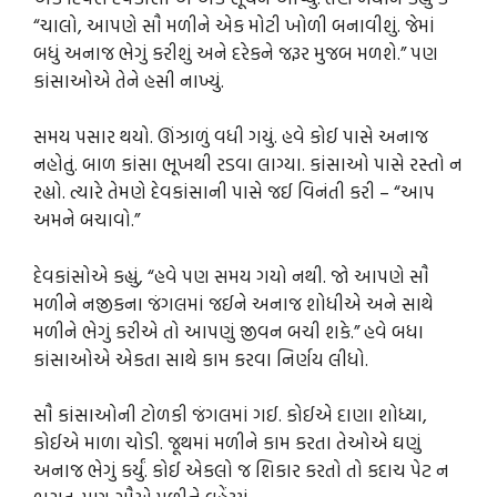
“ચાલો, આપણે સૌ મળીને એક મોટી ખોળી બનાવીશું. જેમાં
બધું અનાજ ભેગું કરીશું અને દરેકને જરૂર મુજબ મળશે.” પણ
કાંસાઓએ તેને હસી નાખ્યું.
સમય પસાર થયો. ઊંઝાળું વધી ગયું. હવે કોઈ પાસે અનાજ
નહોતું. બાળ કાંસા ભૂખથી રડવા લાગ્યા. કાંસાઓ પાસે રસ્તો ન
રહ્યો. ત્યારે તેમણે દેવકાંસાની પાસે જઈ વિનંતી કરી – “આપ
અમને બચાવો.”
દેવકાંસોએ કહ્યું, “હવે પણ સમય ગયો નથી. જો આપણે સૌ
મળીને નજીકના જંગલમાં જઈને અનાજ શોધીએ અને સાથે
મળીને ભેગું કરીએ તો આપણું જીવન બચી શકે.” હવે બધા
કાંસાઓએ એકતા સાથે કામ કરવા નિર્ણય લીધો.
સૌ કાંસાઓની ટોળકી જંગલમાં ગઈ. કોઈએ દાણા શોધ્યા,
કોઈએ માળા ચોડી. જૂથમાં મળીને કામ કરતા તેઓએ ઘણું
અનાજ ભેગું કર્યું. કોઈ એકલો જ શિકાર કરતો તો કદાચ પેટ ન