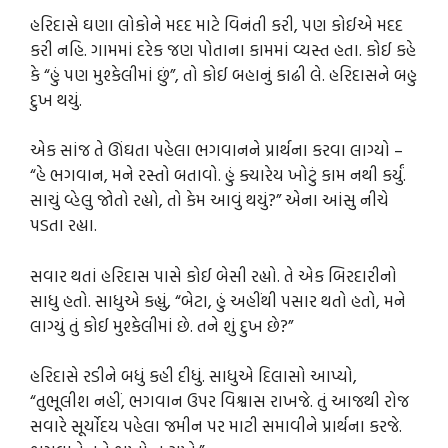
હરિદાસે ઘણા લોકોને મદદ માટે વિનંતી કરી, પણ કોઈએ મદદ
કરી નહિ. ગામમાં દરેક જણ પોતાના કામમાં વ્યસ્ત હતા. કોઈ કહે
કે “હું પણ મુશ્કેલીમાં છું”, તો કોઈ બહાનું કાઢી લે. હરિદાસને બહુ
દુખ થયું.
એક સાંજ તે ઊંઘતા પહેલા ભગવાનને પ્રાર્થના કરવા લાગ્યો –
“હે ભગવાન, મને રસ્તો બતાવો. હું ક્યારેય ખોટું કામ નથી કર્યું.
સાચું વ્હેલુ જોતો રહ્યો, તો કેમ આવું થયું?” એના આંસુ નીચે
પડતા રહ્યા.
સવાર થતાં હરિદાસ પાસે કોઈ બેસી રહ્યો. તે એક બિરદારીનો
સાધુ હતો. સાધુએ કહ્યું, “બેટા, હું અહીંથી પસાર થતો હતો, મને
લાગ્યું તું કોઈ મુશ્કેલીમાં છે. તને શું દુખ છે?”
હરિદાસે રડીને બધું કહી દીધું. સાધુએ દિલાસો આપ્યો,
“તુભૂલીશ નહીં, ભગવાન ઉપર વિશ્વાસ રાખજે. તું આજથી રોજ
સવારે સૂર્યોદય પહેલા જમીન પર માટી સમાવીને પ્રાર્થના કરજે.