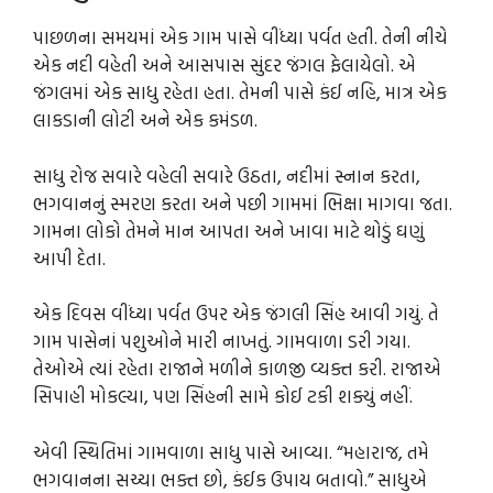
પાછળના સમયમાં એક ગામ પાસે વીંધ્યા પર્વત હતી. તેની નીચે
એક નદી વહેતી અને આસપાસ સુંદર જંગલ ફેલાયેલો. એ
જંગલમાં એક સાધુ રહેતા હતા. તેમની પાસે કંઈ નહિ, માત્ર એક
લાકડાની લોટી અને એક કમંડળ.
સાધુ રોજ સવારે વહેલી સવારે ઉઠતા, નદીમાં સ્નાન કરતા,
ભગવાનનું સ્મરણ કરતા અને પછી ગામમાં ભિક્ષા માગવા જતા.
ગામના લોકો તેમને માન આપતા અને ખાવા માટે થોડું ઘણું
આપી દેતા.
એક દિવસ વીંધ્યા પર્વત ઉપર એક જંગલી સિંહ આવી ગયું. તે
ગામ પાસેનાં પશુઓને મારી નાખતું. ગામવાળા ડરી ગયા.
તેઓએ ત્યાં રહેતા રાજાને મળીને કાળજી વ્યક્ત કરી. રાજાએ
સિપાહી મોકલ્યા, પણ સિંહની સામે કોઈ ટકી શક્યું નહીં.
એવી સ્થિતિમાં ગામવાળા સાધુ પાસે આવ્યા. “મહારાજ, તમે
ભગવાનના સચ્ચા ભક્ત છો, કંઈક ઉપાય બતાવો.” સાધુએ