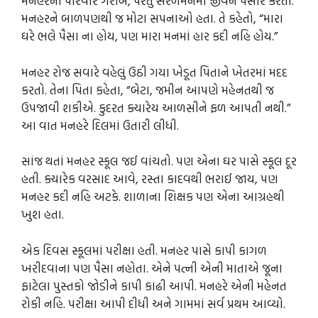
મનહરનો પરિવાર ગરીબ, પરંતુ સરળમનમાં જીવન પસાર કરતો.
મનહરને બાળપણથી જ મોટા સપનાઓ હતા. તે કહેતો, “મારા
ઘરે ભલે પૈસા ના હોય, પણ મારા મનમાં હાર કદી નહિ હોય.”
મનહર રોજ સવારે વહેલું ઉઠી ગયા ખેડૂત પિતાને ખેતરમાં મદદ
કરતો. તેના પિતા કહેતા, “બેટા, જમીન આપણે મહેનતથી જ
ઉપજાવી શકીએ. કુદરત ક્યારેય આળસીને ફળ આપતી નથી.”
આ વાત મનહરે દિલમાં ઉતારી લીધી.
સાંજ થતાં મનહર સ્કૂલ જઈ વાંચતો. પણ એના ઘર પાસે સ્કૂલ દૂર
હતી. ક્યારેક વરસાદ આવે, રસ્તા કાદવથી ભરાઈ જાય, પણ
મનહર કદી નહિ અટકે. શાળાના શિક્ષક પણ એના આગ્રહથી
ખુશ હતા.
એક દિવસ સ્કૂલમાં પરીક્ષા હતી. મનહર પાસે કાપી કાગળ
ખરીદવાના પણ પૈસા નહોતા. એને પત્ની એની માતાએ જૂના
ફાટેલા પુસ્તકો જોડીને કાપી કાઢી આપી. મનહરે એની મહેનત
રોકી નહિ. પરીક્ષા આપી દીધી અને ગામમાં સર્વ પ્રથમ આવ્યો.