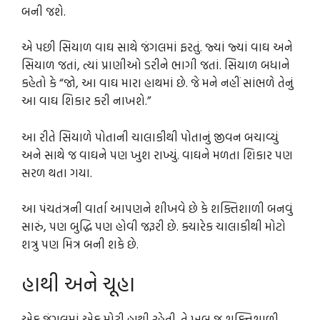
બની જશે.
એ પછી સિયાળ વાઘ સાથે જંગલમાં ફરતું. જ્યાં જ્યાં વાઘ અને
સિયાળ જતાં, ત્યાં પ્રાણીઓ ડરીને ભાગી જતાં. સિયાળ બધાને
કહેતો કે “જો, આ વાઘ મારા હાથમાં છે. જે મને નહીં સાંભળે તેનું
આ વાઘ શિકાર કરી નાખશે.”
આ રીતે સિયાળે પોતાની ચાલાકીથી પોતાનું જીવન બચાવ્યું
અને સાથે જ વાઘને પણ ખુશ રાખ્યું. વાઘને મળતા શિકાર પણ
સરળ થતા ગયા.
આ પંચતંત્રની વાર્તા આપણને શીખવે છે કે શક્તિશાળી બનવું
સારું, પણ બુદ્ધિ પણ હોવી જરૂરી છે. ક્યારેક ચાલાકીથી મોટો
શત્રુ પણ મિત્ર બની શકે છે.
હાથી અને ચૂહા
એક જંગલમાં એક મોટી હાથી રહેતી. તે ખૂબ જ શક્તિશાળી