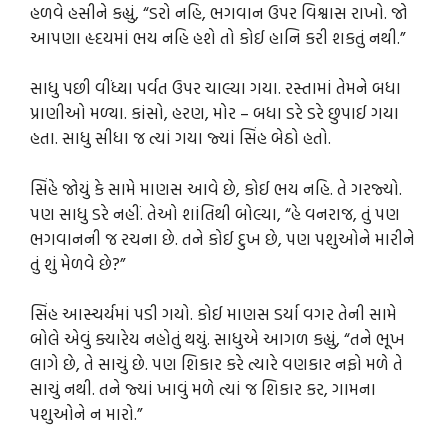
હળવે હસીને કહ્યું, “ડરો નહિ, ભગવાન ઉપર વિશ્વાસ રાખો. જો
આપણા હૃદયમાં ભય નહિ હશે તો કોઈ હાનિ કરી શકતું નથી.”
સાધુ પછી વીંધ્યા પર્વત ઉપર ચાલ્યા ગયા. રસ્તામાં તેમને બધા
પ્રાણીઓ મળ્યા. કાંસો, હરણ, મોર – બધા ડરે ડરે છુપાઈ ગયા
હતા. સાધુ સીધા જ ત્યાં ગયા જ્યાં સિંહ બેઠો હતો.
સિંહે જોયું કે સામે માણસ આવે છે, કોઈ ભય નહિ. તે ગરજ્યો.
પણ સાધુ ડરે નહીં. તેઓ શાંતિથી બોલ્યા, “હે વનરાજ, તું પણ
ભગવાનની જ રચના છે. તને કોઈ દુખ છે, પણ પશુઓને મારીને
તું શું મેળવે છે?”
સિંહ આસ્ચર્યમાં પડી ગયો. કોઈ માણસ ડર્યા વગર તેની સામે
બોલે એવું ક્યારેય નહોતું થયું. સાધુએ આગળ કહ્યું, “તને ભૂખ
લાગે છે, તે સાચું છે. પણ શિકાર કરે ત્યારે વણકાર નફો મળે તે
સાચું નથી. તને જ્યાં ખાવું મળે ત્યાં જ શિકાર કર, ગામના
પશુઓને ન મારો.”