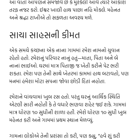
આ વાર્તા આપણને સમજાવે છે કે મુશ્કેલી આવે ત્યારે આકાશ
તરફ નજર કરો. ઈશ્વર ખાલી હાથ પાછા નહિ મોકલે. મહેનત
અને શ્રદ્ધા રાખીએ તો સફળતા અવશ્ય મળે.
સાચા સાહસની કીમત
એક સમયે કચ્છના એક નાના ગામમાં રમેશ નામનો યુવાન
રહેતો હતો. રમેશનું પરિવાર નાનું હતું—માતા, પિતા અને બે
નાનાં ભાઈઓ. ઘરમાં માત્ર પિતાજી જ ખેતી કરીને પેટ ભરી
શકતા. રમેશ પણ તેની સાથે ખેતરમાં કામમાં હાથ બટાવતો, પણ
મનમાં હંમેશા મોટા સપના જોવા છોડી દિતાં નહોતા.
રમેશને વાંચવામાં ખુબ રસ હતો. પરંતુ ઘરનું આર્થિક સ્થિતિ
એટલી સારી નહોતી કે તે વધારે ભણવા શહેર જઈ શકે. ગામમાં
માત્ર ધોરણ ૧૦ સુધીની શાળા હતી. રમેશે ધોરણ ૧૦ સુધી ખુબ
મહેનત કરી અને ગામમાં પ્રથમ સ્થાન મેળવ્યું.
ગામના લોકોએ તેની પ્રશંસા તો કરી, પણ કહ્યુ, “હવે શું કરી