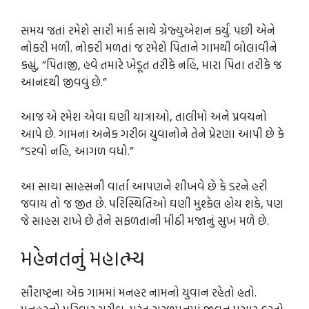
સમય જતાં રમેશે સારી માર્ક સાથે ગ્રેજ્યુએશન કર્યું. પછી એને
નોકરી મળી. નોકરી મળતાં જ રમેશે પિતાને ગામથી બોલાવીને
કહ્યું, “પિતાજી, હવે તમારે ખેડૂત તરીકે નહિ, મારા પિતા તરીકે જ
આનંદથી જીવવું છે.”
આજ એ રમેશ એવા ઘણી યાત્રાઓ, તાલીમો અને પ્રવચનો
આપે છે. ગામના અનેક ગરીબ યુવાનોને તેને પ્રેરણા આપી છે કે
“ડરવો નહિ, આગળ વધો.”
આ સાચા સાહસની વાર્તા આપણને શીખવે છે કે ડરને હરી
જવાય તો જ જીત છે. પરિસ્થિતિઓ ઘણી મુશ્કેલ હોય શકે, પણ
જે સાહસ રાખે છે તેને સફળતાની મીઠી મજાનું સુખ મળે છે.
મહેનતનું મહાત્મ્ય
સૌરાષ્ટ્રના એક ગામમાં મનહર નામનો યુવાન રહેતો હતો.