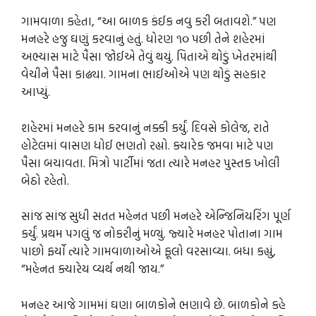
ગામવાળા કહેતા, “આ બાળક કંઈક નવુ કરી બતાવશે.” પણ
મનહરે હજુ ઘણું કરવાનું હતું. ધોરણ ૧૦ પછી તેને શહેરમાં
અભ્યાસ માટે પૈસા જોઈએ તેવું થયું. પિતાએ થોડું ખેતરમાંથી
વેચીને પૈસા કાઢ્યા. ગામના ભાઈઓએ પણ થોડું સહકાર
આપ્યું.
શહેરમાં મનહરે કામ કરવાનું નક્કી કર્યું. દિવસે કોલેજ, રાતે
હોટેલમાં વાસણ ધોઈ ભણતો રહ્યો. ક્યારેક જમવા માટે પણ
પૈસા બચાવતા. મિત્રો પાર્ટીમાં જતા ત્યારે મનહર પુસ્તક ખોલી
બેઠો રહેતો.
સાંજ સાંજ સુધી સતત મહેનત પછી મનહરે એન્જિનિયરિંગ પૂર્ણ
કર્યું. પ્રથમ પગલું જ નોકરીનું મળ્યું. જ્યારે મનહર પોતાના ગામ
પાછો ફર્યો ત્યારે ગામવાળાઓએ ફૂલો વરસાવ્યા. બધા કહ્યું,
“મહેનત ક્યારેય વ્યર્થ નથી જાય.”
મનહર આજે ગામમાં ઘણા બાળકોને ભણાવે છે. બાળકોને કહે