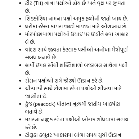
ટીટ (Tit) નાના પક્ષીઓ હોય છે અને વૃક્ષ પર જીવતા
છે.
સિક્કોરિયા નામના પક્ષી અમુક ફળોની જાતો ખાય છે.
ઘરોમાં રહેલા કાંગરા पक्षી માવજત માટે ઓળખાય છે.
મોરપીંછાંવાળા પક્ષીઓ ઉચાઇ પર ઊડીને હવા આહાર
લે છે.
વાંદરા સાથે જીવતા કેટલાક પક્ષીઓ અનોખા મૈત્રીપૂર્ણ
સંબંધ બનાવે છે.
હાર્પી ઇગલ સૌથી શક્તિશાળી બજરબલ સાથેના પક્ષી
છે.
રોશન પક્ષીઓ રાત્રે જોરથી ઊડાન કરે છે.
ચીમ્પાંઝી સાથે ટોળામાં રહેતાં પક્ષીઓ શીખવા માટે
જાણીતા છે.
કુંજ (peacock) પોતાના નૃત્યથી જાતીય આકર્ષણ
બતાવે છે.
મગરના નજીક રહેતા પક્ષીઓ ખોરાક શોધવામાં સહાય
કરે છે.
ટોલુકા કબૂતર આકાશમાં લાંબા સમય સુધી ઊડાન