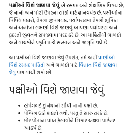
પક્ષીઓ વિશે જાણવા જેવું
એ રસપ્રદ અને શૈક્ષણિક વિષય છે,
જે નાની અને મોટી ઉંમરના લોકો માટે જ્ઞાનવર્ધક છે. પક્ષીઓના
વિવિધ પ્રકારો, તેમના જીવનચક્ર, પર્યાવરણમાં તેમની ભૂમિકા
અને અનોખા લક્ષણો વિશે જાણવું આપણા પર્યાવરણ અને
કુદરતી જીવનને સમજવામાં મદદ કરે છે. આ માહિતીથી બાળકો
અને વાચકોને પ્રકૃતિ પ્રત્યે સન્માન અને જાગૃતિ વધે છે.
આ પક્ષીઓ વિશે જાણવા જેવું ઉપરાંત, તમે અહીં
પ્રાણીઓ
વિશે રસપ્રદ માહિતી
અને બાળકો માટે
વિજ્ઞાન વિશે જાણવા
જેવું
પણ વાંચી શકો છો.
પક્ષીઓ વિશે જાણવા જેવું
હમિંગબર્ડ દુનિયાની સૌથી નાની પક્ષી છે.
પેંગ્વિન ઉડી શકતો નથી, પરંતુ તે સારું તરકે છે.
મોર પોતાના પાંખ ફેલાવીને શિકાર અથવા પાર્ટનર
આકર્ષે છે.