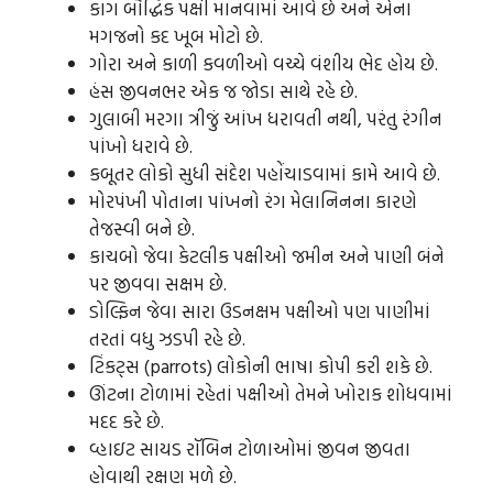
કાગ બૌદ્ધિક પક્ષી માનવામાં આવે છે અને એના
મગજનો કદ ખૂબ મોટો છે.
ગોરા અને કાળી કવળીઓ વચ્ચે વંશીય ભેદ હોય છે.
હંસ જીવનભર એક જ જોડા સાથે રહે છે.
ગુલાબી મરગા ત્રીજું આંખ ધરાવતી નથી, પરંતુ રંગીન
પાંખો ધરાવે છે.
કબૂતર લોકો સુધી સંદેશ પહોંચાડવામાં કામે આવે છે.
મોરપંખી પોતાના પાંખનો રંગ મેલાનિનના કારણે
તેજસ્વી બને છે.
કાચબો જેવા કેટલીક પક્ષીઓ જમીન અને પાણી બંને
પર જીવવા સક્ષમ છે.
ડોલ્ફિન જેવા સારા ઉડનક્ષમ પક્ષીઓ પણ પાણીમાં
તરતાં વધુ ઝડપી રહે છે.
ટિંકટ્સ (parrots) લોકોની ભાષા કોપી કરી શકે છે.
ઊંટના ટોળામાં રહેતાં પક્ષીઓ તેમને ખોરાક શોધવામાં
મદદ કરે છે.
વ્હાઇટ સાયડ રૉબિન ટોળાઓમાં જીવન જીવતા
હોવાથી રક્ષણ મળે છે.