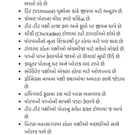
ભરતો રહે છે.
ટિટ (titmouse) વૃક્ષોના કાંઠે જીવવા માટે અનુરૂપ છે.
કોયલ પોતાના મીઠા સ્વરે પ્રસિદ્ધ છે.
ટીટ-ટીટ પક્ષી તાજા ફળ અને ફૂલો પર જીવન યાપે છે.
ચીકી (Chickadee) ટોળામાં રહી ટાપણીઓ શોધે છે.
મોરપંખીનો નૃત્ય શિકારથી દૂર રહેવા માટે પણ થાય છે.
ટોળામાં રહેતા પક્ષીઓ એકબીજા માટે સંકેતો મોકલે છે.
પાંખી પાંખ ફેલાવીને જાઓ તો ઊંચાઈ સુધી ઊડે છે.
કબૂતર પોતાનું ઘર અને ખોરાક યાદ રાખે છે.
સોલિટેર પક્ષીઓ એકલા રહેવા માટે ઓળખાય છે.
ફીનિક્સ નામના પક્ષી કથાઓમાં અમરતા સાથે જોડાય
છે.
હમિંગબર્ડ ફૂલના રસ માટે ખાસ બનાવાય છે.
મોરપંખી પાંખોની થાપથી પડદા ફેલાવે છે.
ટીટ-ટીટ પક્ષીઓ પોતાનું સંકેત ફક્ત ટોળામાં જ આપે
છે.
હિરણ-મહાસાગરમાં રહેતા પક્ષીઓ માછલીઓ સાથે
ખોરાક પામે છે.