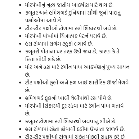
મોરપંખીનું નૃત્ય જાતીય આકર્ષણ માટે થાય છે.
કબૂતર અને હમિંગબર્ડ દુનિયામાં સૌથી જૂની પાલતુ
પક્ષીઓમાં આવે છે.
ટીટ-ટીટ પક્ષીઓ ટોળામાં રહી શિકાર થી બચે છે.
મોરપંખી પાંખોમાં ચિત્રાત્મક પેટર્ન ધરાવે છે.
હંસ ટોળામાં સળંગ ટહુકો લગાવે છે.
કબૂતરો પોતાના ઘર તરફ ઉડી જાય છે, કારણ કે તે
દિશા શોધી શકે છે.
મોર અને હંસ માટે રંગીન પાંખ આકર્ષણનું મુખ્ય સાધન
છે.
ટીટ પક્ષીઓ ફૂલો અને ફળ ખાઈ શારીરિક ઊર્જા મેળવે
છે.
હમિંગબર્ડ ફૂલની ખાલી થેલીમાંથી રસ પીવે છે.
મોરપંખી શિકારથી દૂર રહેવા માટે રંગીન પાંખ બતાવે
છે.
કબૂતર ટોળામાં રહી શિકારથી બચવાનું શીખે છે.
હંસ ટોળામાં રહેતા હોવાથી ઠંડીમાં ઉષ્ણતા જાળવે છે.
ટીટ-ટીટ પક્ષીઓ ટોળામાં સંકેત મોકલી સહાય કરે છે.