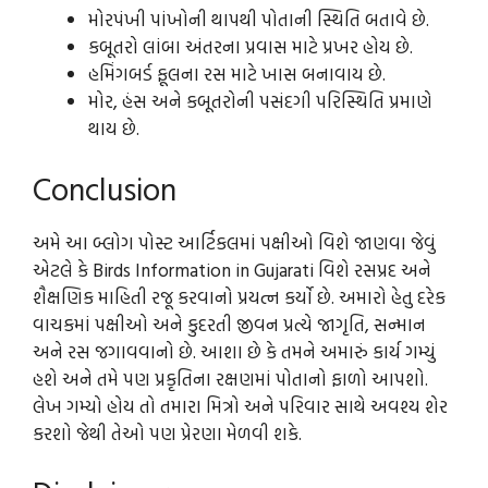
મોરપંખી પાંખોની થાપથી પોતાની સ્થિતિ બતાવે છે.
કબૂતરો લાંબા અંતરના પ્રવાસ માટે પ્રખર હોય છે.
હમિંગબર્ડ ફૂલના રસ માટે ખાસ બનાવાય છે.
મોર, હંસ અને કબૂતરોની પસંદગી પરિસ્થિતિ પ્રમાણે
થાય છે.
Conclusion
અમે આ બ્લોગ પોસ્ટ આર્ટિકલમાં પક્ષીઓ વિશે જાણવા જેવું
એટલે કે Birds Information in Gujarati વિશે રસપ્રદ અને
શૈક્ષણિક માહિતી રજૂ કરવાનો પ્રયત્ન કર્યો છે. અમારો હેતુ દરેક
વાચકમાં પક્ષીઓ અને કુદરતી જીવન પ્રત્યે જાગૃતિ, સન્માન
અને રસ જગાવવાનો છે. આશા છે કે તમને અમારું કાર્ય ગમ્યું
હશે અને તમે પણ પ્રકૃતિના રક્ષણમાં પોતાનો ફાળો આપશો.
લેખ ગમ્યો હોય તો તમારા મિત્રો અને પરિવાર સાથે અવશ્ય શેર
કરશો જેથી તેઓ પણ પ્રેરણા મેળવી શકે.