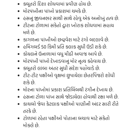
કબૂતરો દિશા શોધવામાં પ્રવીણ હોય છે.
મોરપંખીના પાંખો પ્રકાશમાં ચમકે છે.
હંસનું જીવનભર સાથી સાથે રહેવુ એક અનોખું તત્વ છે.
ટીટના ટોળામાં સંકેતો દ્વારા ખોરાક શોધવામાં સહાય
મળે છે.
કાગળના પાંખીઓ છદ્મવેશ માટે રંગો બદલાવે છે.
હમિંગબર્ડ 50 કિમી પ્રતિ કલાક સુધી ઉડી શકે છે.
કોયલને ઉનાળામાં વધુ મીઠી અવાજ આપે છે.
મોરપંખી પાંખો દેખાડવાનું મોર નૃત્ય કહેવાય છે.
કબૂતરો લાંબા અંતર સુધી સંદેશ પહોંચાડે છે.
ટીટ-ટીટ પક્ષીઓ વૃક્ષમાં છુપાયેલા છેતરપિંજરો શોધી
શકે છે.
મોરના પાંખોમાં પ્રકાશ પ્રતિબિંબથી રંગીન દેખાય છે.
હંસના ટોળા પાંખ સાથે જોડાયેલા હોવાથી રક્ષા મળે છે.
કાચબો જેવા કેટલાક પક્ષીઓ પાણીની અંદર સારી રીતે
તરકે છે.
ટોળામાં રહેતા પક્ષીઓ પોતાના બચાવ માટે સંકેતો
મોકલે છે.