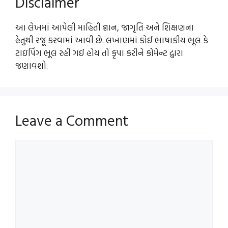
Disclaimer
આ લેખમાં આપેલી માહિતી જ્ઞાન, જાગૃતિ અને શિક્ષણના
હેતુથી રજૂ કરવામાં આવી છે. લખાણમાં કોઈ ભાષાકીય ભૂલ કે
ટાઇપિંગ ભૂલ રહી ગઈ હોય તો કૃપા કરીને કોમેન્ટ દ્વારા
જણાવશો.
Leave a Comment
Comment