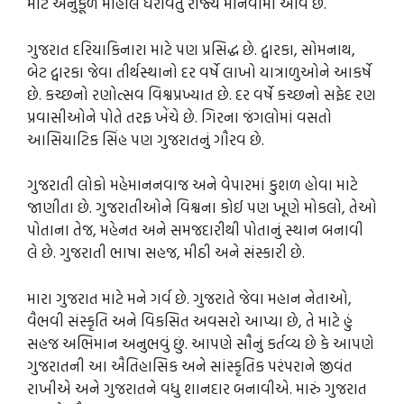
માટે અનુકૂળ માહોલ ધરાવતું રાજ્ય માનવામાં આવે છે.
ગુજરાત દરિયાકિનારા માટે પણ પ્રસિદ્ધ છે. દ્વારકા, સોમનાથ,
બેટ દ્વારકા જેવા તીર્થસ્થાનો દર વર્ષે લાખો યાત્રાળુઓને આકર્ષે
છે. કચ્છનો રણોત્સવ વિશ્વપ્રખ્યાત છે. દર વર્ષે કચ્છનો સફેદ રણ
પ્રવાસીઓને પોતે તરફ ખેંચે છે. ગિરના જંગલોમાં વસતો
આસિયાટિક સિંહ પણ ગુજરાતનું ગૌરવ છે.
ગુજરાતી લોકો મહેમાનનવાજ અને વેપારમાં કુશળ હોવા માટે
જાણીતા છે. ગુજરાતીઓને વિશ્વના કોઈ પણ ખૂણે મોકલો, તેઓ
પોતાના તેજ, મહેનત અને સમજદારીથી પોતાનું સ્થાન બનાવી
લે છે. ગુજરાતી ભાષા સહજ, મીઠી અને સંસ્કારી છે.
મારા ગુજરાત માટે મને ગર્વ છે. ગુજરાતે જેવા મહાન નેતાઓ,
વૈભવી સંસ્કૃતિ અને વિકસિત અવસરો આપ્યા છે, તે માટે હું
સહજ અભિમાન અનુભવું છું. આપણે સૌનું કર્તવ્ય છે કે આપણે
ગુજરાતની આ ઐતિહાસિક અને સાંસ્કૃતિક પરંપરાને જીવંત
રાખીએ અને ગુજરાતને વધુ શાનદાર બનાવીએ. મારું ગુજરાત