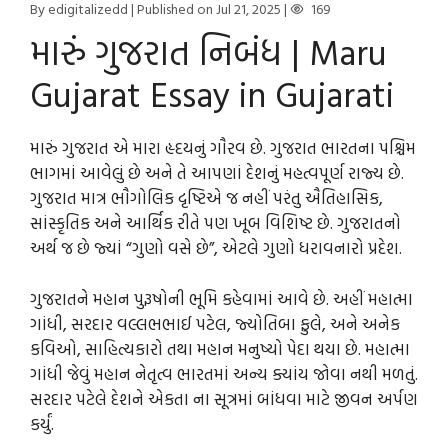
By edigitalizedd
| Published on Jul 21, 2025
|
169
મારું ગુજરાત નિબંધ | Maru
Gujarat Essay in Gujarati
મારું ગુજરાત એ મારા હૃદયનું ગૌરવ છે. ગુજરાત ભારતના પશ્ચિમ
ભાગમાં આવેલું છે અને તે આપણાં દેશનું મહત્વપૂર્ણ રાજ્ય છે.
ગુજરાત માત્ર ભૌગોલિક દૃષ્ટિએ જ નહીં પરંતુ ઐતિહાસિક,
સાંસ્કૃતિક અને આર્થિક રીતે પણ ખૂબ વિશિષ્ટ છે. ગુજરાતનો
અર્થ જ છે જ્યાં “ગુણો વસે છે”, એટલે ગુણો ધરાવનારો પ્રદેશ.
ગુજરાતને મહાન પુરૂષોની ભૂમિ કહેવામાં આવે છે. અહીં મહાત્મા
ગાંધી, સરદાર વલ્લભભાઈ પટેલ, જ્યોતિબા ફુલે, અને અનેક
કવિઓ, સાહિત્યકારો તથા મહાન મનુષ્યો પેદા થયા છે. મહાત્મા
ગાંધી જેવું મહાન નેતૃત્વ ભારતમાં અન્ય ક્યાંય જોવા નથી મળતું.
સરદાર પટેલે દેશને એકતા ના સૂત્રમાં બાંધવા માટે જીવન અર્પણ
કર્યું.