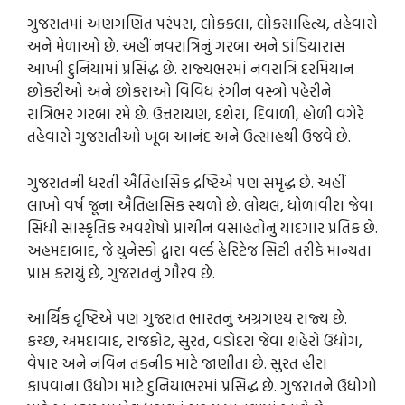
ગુજરાતમાં અણગણિત પરંપરા, લોકકલા, લોકસાહિત્ય, તહેવારો
અને મેળાઓ છે. અહીં નવરાત્રિનું ગરબા અને ડાંડિયારાસ
આખી દુનિયામાં પ્રસિદ્ધ છે. રાજ્યભરમાં નવરાત્રિ દરમિયાન
છોકરીઓ અને છોકરાઓ વિવિધ રંગીન વસ્ત્રો પહેરીને
રાત્રિભર ગરબા રમે છે. ઉત્તરાયણ, દશેરા, દિવાળી, હોળી વગેરે
તહેવારો ગુજરાતીઓ ખૂબ આનંદ અને ઉત્સાહથી ઉજવે છે.
ગુજરાતની ધરતી ઐતિહાસિક દ્રષ્ટિએ પણ સમૃદ્ધ છે. અહીં
લાખો વર્ષ જૂના ઐતિહાસિક સ્થળો છે. લોથલ, ધોળાવીરા જેવા
સિંધી સાંસ્કૃતિક અવશેષો પ્રાચીન વસાહતોનું યાદગાર પ્રતિક છે.
અહમદાબાદ, જે યુનેસ્કો દ્વારા વર્લ્ડ હેરિટેજ સિટી તરીકે માન્યતા
પ્રાપ્ત કરાયું છે, ગુજરાતનું ગૌરવ છે.
આર્થિક દૃષ્ટિએ પણ ગુજરાત ભારતનું અગ્રગણ્ય રાજ્ય છે.
કચ્છ, અમદાવાદ, રાજકોટ, સુરત, વડોદરા જેવા શહેરો ઉદ્યોગ,
વેપાર અને નવિન તકનીક માટે જાણીતા છે. સુરત હીરા
કાપવાના ઉદ્યોગ માટે દુનિયાભરમાં પ્રસિદ્ધ છે. ગુજરાતને ઉદ્યોગો