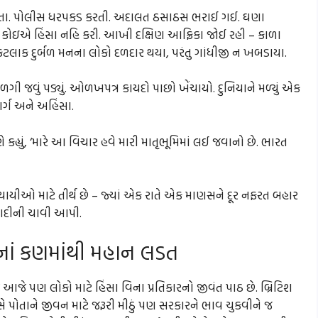
ડી નાખતા. પોલીસ ધરપકડ કરતી. અદાલત ઠસાઠસ ભરાઈ ગઈ. ઘણા
ંતુ કોઇએ હિંસા નહિ કરી. આખી દક્ષિણ આફ્રિકા જોઈ રહી – કાળા
. કેટલાક દુર્બળ મનના લોકો દળદાર થયા, પરંતુ ગાંધીજી ન ખબડાયા.
ળગી જવું પડ્યું. ઓળખપત્ર કાયદો પાછો ખેંચાયો. દુનિયાને મળ્યું એક
ર્ગ અને અહિંસા.
 કહ્યું, ‘મારે આ વિચાર હવે મારી માતૃભૂમિમાં લઈ જવાનો છે. ભારત
યાયીઓ માટે તીર્થ છે – જ્યાં એક રાતે એક માણસને દૂર નફરત બહાર
ઝાદીની ચાવી આપી.
નાનાં કણમાંથી મહાન લડત
જે આજે પણ લોકો માટે હિંસા વિના પ્રતિકારનો જીવંત પાઠ છે. બ્રિટિશ
 પોતાને જીવન માટે જરૂરી મીઠું પણ સરકારને ભાવ ચુકવીને જ