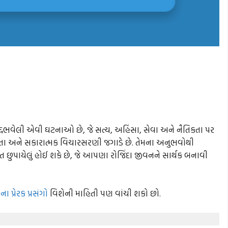
ી ઉદ્દભવેલી એવી ઘટનાઓ છે, જે સત્ય, અહિંસા, સેવા અને નૈતિકતા પર
ા અને સકારાત્મક વિચારસરણી જગાડે છે. તેમના અનુભવોથી
્રોત છુપાયેલું હોઈ શકે છે, જે આપણા રોજિંદા જીવનને સાર્થક બનાવી
ા પ્રેરક પ્રસંગો
વિશેની માહિતી પણ વાંચી શકો છો.