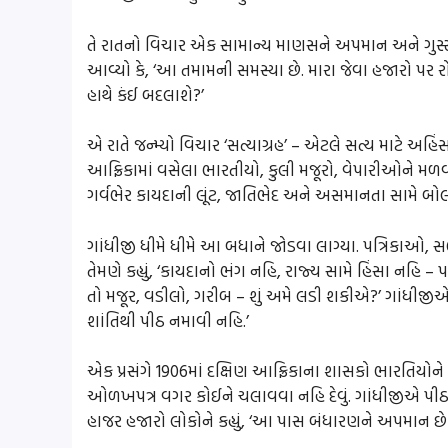
તે રાતનો વિચાર એક સામાન્ય માણસને અપમાન અને ગુસ્સાથ
આવ્યો કે, ‘આ તમામની સમસ્યા છે. મારા જેવા હજારો પર ર
હાથે કંઈ બદલાશે?’
એ રાતે જન્મ્યો વિચાર ‘સત્યાગ્રહ’ – એટલે સત્ય માટે અહિ
આફ્રિકામાં વસેલા ભારતીયો, કુલી મજૂરો, વેપારીઓને મળવાનું 
ગર્વભેર કાયદાની લૂંટ, જાતિભેદ અને અસમાનતા સામે બ
ગાંધીજી ધીમે ધીમે આ બધાને જોડવા લાગ્યા. પત્રિકાઓ, સભ
તેમણે કહ્યું, ‘કાયદાનો ભંગ નહિ, રાજ્ય સામે હિંસા નહિ 
તો મજૂર, વડીલો, ગરીબ – શું અમે લડી શકીએ?’ ગાંધીજીએ 
શાંતિથી પીઠ નમાવી નહિ.’
એક પ્રસંગે 1906માં દક્ષિણ આફ્રિકાના શાસકો ભારતિયો
ઓળખપત્ર વગર કોઈને ચલાવવા નહિ દેવું. ગાંધીજીએ પીઠ 
હાજર હજારો લોકોને કહ્યું, ‘આ પાસ બંધારણને અપમાન 