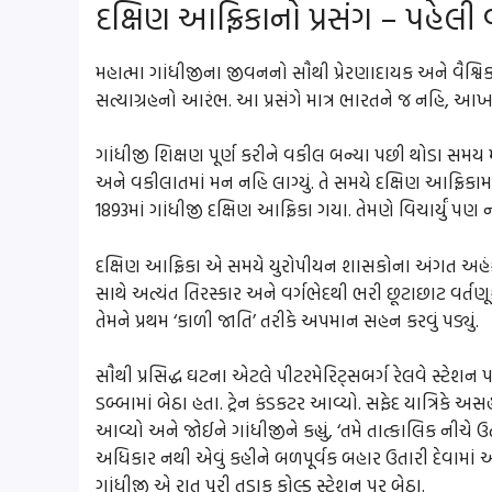
દક્ષિણ આફ્રિકાનો પ્રસંગ – પહેલ
મહાત્મા ગાંધીજીના જીવનનો સૌથી પ્રેરણાદાયક અને વૈશ્વ
સત્યાગ્રહનો આરંભ. આ પ્રસંગે માત્ર ભારતને જ નહિ, આ
ગાંધીજી શિક્ષણ પૂર્ણ કરીને વકીલ બન્યા પછી થોડા સમય મ
અને વકીલાતમાં મન નહિ લાગ્યું. તે સમયે દક્ષિણ આફ્રિક
1893માં ગાંધીજી દક્ષિણ આફ્રિકા ગયા. તેમણે વિચાર્યું પ
દક્ષિણ આફ્રિકા એ સમયે યુરોપીયન શાસકોના અંગત અહંકાર
સાથે અત્યંત તિરસ્કાર અને વર્ગભેદથી ભરી છૂટાછાટ વર્તણૂ
તેમને પ્રથમ ‘કાળી જાતિ’ તરીકે અપમાન સહન કરવું પડ્યું.
સૌથી પ્રસિદ્ધ ઘટના એટલે પીટરમેરિટ્સબર્ગ રેલવે સ્ટેશન પરન
ડબ્બામાં બેઠા હતા. ટ્રેન કંડકટર આવ્યો. સફેદ યાત્રિકે અસ
આવ્યો અને જોઈને ગાંધીજીને કહ્યું, ‘તમે તાત્કાલિક નીચે ઉ
અધિકાર નથી એવું કહીને બળપૂર્વક બહાર ઉતારી દેવામાં આ
ગાંધીજી એ રાત પુરી તડાકુ કોલ્ડ સ્ટેશન પર બેઠા.