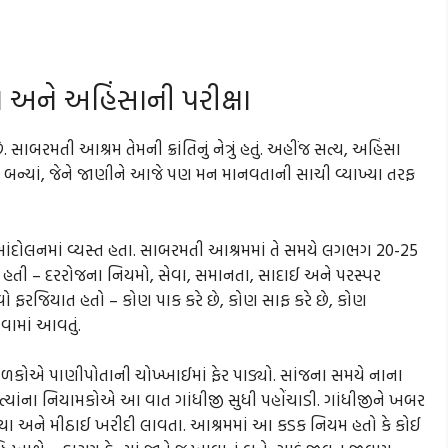
 અને અહિંસાની પરીક્ષા
સાબરમતી આશ્રમ તેમની ક્રાંતિનું નેત્રું હતું. અહીંજ સત્ય, અહિંસા
બન્યાં, જેને જાણીને આજે પણ મન માનવતાની સાચી વ્યાખ્યા તરફ
ય આંદોલનમાં વ્યસ્ત હતા. સાબરમતી આશ્રમમાં તે સમયે લગભગ 20-25
હતી – દરરોજના નિયમો, સેવા, સમાનતા, સાદાઈ અને પરસ્પર
ો ફરજિયાત હતો – કોણ પાક કરે છે, કોણ સાફ કરે છે, કોણ
ામાં આવતું.
ળકોએ પાણીપોતાની ચોખ્ખાઈમાં ફેર પાડ્યો. સાંજના સમયે નાના
્યાંના નિયામકોએ આ વાત ગાંધીજી સુધી પહોંચાડી. ગાંધીજીને ખબર
ુડિયા અને મીઠાઈ ખરીદી લાવતા. આશ્રમમાં આ કડક નિયમ હતો કે કોઈ