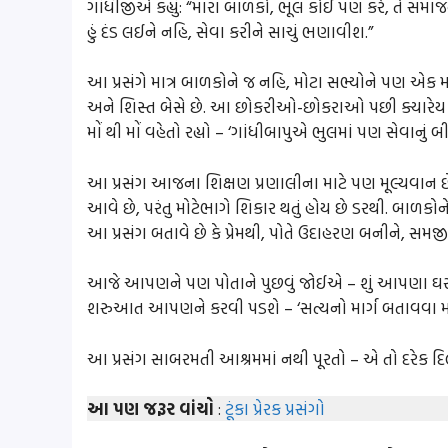
ગાંધીજીએ કહ્યું: “મારા બાળકો, ભૂલ કોઈ પણ કરે, તે સમાજન
હું દંડ લઈને નહિ, સેવા કરીને સાચું ભણાવીશ.”
આ પ્રસંગે માત્ર બાળકોને જ નહિ, મોટા સભ્યોને પણ એક મ
અને શિસ્ત બેસે છે. આ છોકરીઓ-છોકરાઓ પછી ક્યારેય 
મોં થી મોં વહેતો રહ્યો – ‘ગાંધીબાપુએ ભુલમાં પણ સેવાનું બીજ
આ પ્રસંગ આજના શિક્ષણ પ્રણાલીના માટે પણ મૂલ્યવાન
આવે છે, પરંતુ મોટેભાગે શિકાર થતું હોય છે ડરથી. બાળકોન
આ પ્રસંગ બતાવે છે કે પ્રેમથી, પોતે ઉદાહરણ બનીને, 
આજે આપણને પણ પોતાને પુછવું જોઈએ – શું આપણા ઘરમાં
શરુઆત આપણને કરવી પડશે – ‘સત્યનો માર્ગ બતાવવા માટ
આ પ્રસંગ સાબરમતી આશ્રમમાં નથી પૂરતો – એ તો દરેક દિલ
આ પણ જરૂર વાંચો
:
ટૂંકા પ્રેરક પ્રસંગો