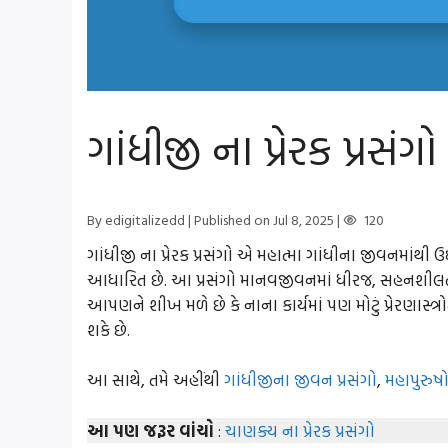
ગાંધીજી ના પ્રેરક પ્રસંગો
By edigitalizedd
| Published on Jul 8, 2025
|
120
ગાંધીજી ના પ્રેરક પ્રસંગો એ મહાત્મા ગાંધીના જીવનમાંથ
આધારિત છે. આ પ્રસંગો માનવજીવનમાં ધીરજ, સહનશીલત
આપણને શીખ મળે છે કે નાના કાર્યમાં પણ મોટું પ્રેરણાસ્ત
શકે છે.
આ સાથે, તમે અહીંથી
ગાંધીજીના જીવન પ્રસંગો
,
મહાપુરુષોન
આ પણ જરૂર વાંચો
:
ચાણક્ય ના પ્રેરક પ્રસંગો