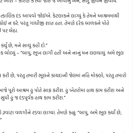
ે – કારણ કે ત્યાં જાતે જ ખાવાનું બને, સાદું જીવન જીવાય.
ત્કાલિક દંડ આપવો જોઈએ. કેટલાકને લાગ્યું કે તેમને આશ્રમમાંથી
 ન કરે. પરંતુ ગાંધીજી શાંત હતા. તેમણે દરેક બાળકને પોતે
 પર બેઠા.
ર્યું છે, મને સાચું કહી દો.”
બાળક બોલ્યું – “બાપુ, ભૂખ લાગી હતી અને નાનું મન લલચાયું. અમે ભુલ
લ કરી છે, પરંતુ તમારી ભૂલને કાયદાની જેલમાં નહિ મોકલો, પરંતુ તમારો
આજે પૂરો આશ્રમ હું પોતે સાફ કરીશ. હું ખેતરોમાં હાથ કામ કરીશ અને
 સુધી હું જ દંડપૂર્વક હાથ કામ કરીશ.”
ંટા વળગીને રડવા લાગ્યાં. તેમણે કહ્યું: “બાપુ, અમે ભૂલ કર્યો છે,
”