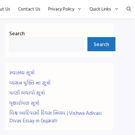
ut Us
Contact Us
Privacy Policy
Quick Links
Search
Search
સ્વાસ્થ્ય સૂત્રો
વ્યસન મુક્તિ ના સૂત્રો
પાણી બચાવો સૂત્રો
વૃક્ષારોપણ સૂત્રો
વિશ્વ આદિવાસી દિવસ નિબંધ | Vishwa Adivasi
Divas Essay in Gujarati