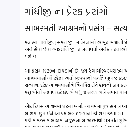
ગાંધીજી ના પ્રેરક પ્રસંગો
સાબરમતી આશ્રમનો પ્રસંગ – સત્ય
મહાત્મા ગાંધીજીનું સમગ્ર જીવન પ્રેરણાનો અખૂટ ખજાનો છે. 
અને સેવા જેવા આદર્શોને જીવંત બનાવતી અનેક ઘટનાઓ 
વળે છે.
આ પ્રસંગ 1920ના દાયકાનો છે, જ્યારે ગાંધીજી સ્વરાજ્
આશ્રમવાસીઓ રહેતા. અહીં જીવવાની પદ્ધતિ ખૂબ જ કડક 
સન્માન. દરેક આશ્રમવાસીને નિયમિત રીતે હાથનો કામ કરવ
પશુઓની સંભાળ કરે છે, એ બધું જ સરળ અને સમાન માનવ
એક દિવસ આશ્રમમાં ઘટના બની. આશ્રમના પુત્ર સમાન બા
બાળકો છુપાઈને આશ્રમ બહાર જવાની કોશિશ કરતા હતા. ત
પડી કે કેટલાક બાળકો નજીકના બાજારમાંથી ગુપ્ત રીતે ગ