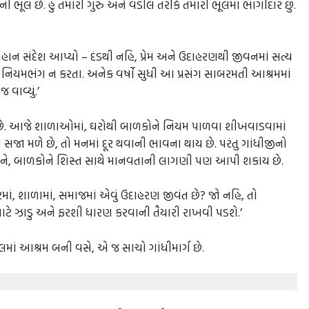
ી ભૂલ છે. હું તમારી ગુરુ અને વડીલ તરીકે તમારી ભૂલમાં ભાગીદાર છું.
હાન સંદેશ આપ્યો – દંડથી નહિ, પ્રેમ અને ઉદાહરણથી જીવનમાં સત્ય
નિયમભંગ ન કરતા. અનેક વર્ષો સુધી આ પ્રસંગ સાબરમતી આશ્રમમાં
 વાવ્યું.’
 છે. આજે શાળાઓમાં, ઘરોથી બાળકોને નિયમ પાળવા શીખવાડવામાં
ે સજા મળે છે, તો મનમાં દૂર થવાની ભાવના થાય છે. પરંતુ ગાંધીજીનો
સમજીને, બાળકોને શિસ્ત સાથે માનવતાની લાગણી પણ આપી શકાય છે.
, શાળામાં, સમાજમાં એવું ઉદાહરણ જીવંત છે? જો નહિ, તો
ે ઝાડુ અને ફરશી ધારણ કરવાની તૈયારી રાખવી પડશે.’
માં આશ્રમ બની વસે, એ જ સાચો ગાંધીમાર્ગ છે.