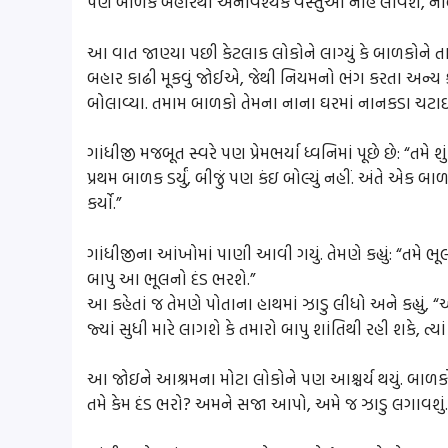
પણ બાળક બહારથી અનાવશ્યક વસ્તુઓ નહિ લાવશે, નહિ ખાશ
આ વાત જાણ્યા પછી કેટલાક લોકોને લાગ્યું કે બાળકોને તા
બહાર કાઢી મૂકવું જોઈએ, જેથી નિયમનો ભંગ કરતા અન્ય કોઈ
બોલાવ્યા. તમામ બાળકો તેમના નાના ઘરમાં નાનકડા ચટાઈ
ગાંધીજી મજબૂત સ્વરે પણ પ્રેમભર્યા ધ્વનિમાં પૂછે છે: “તમે શું ક
પ્રથમ બાળક ડર્યું, બીજું પણ કંઇ બોલ્યું નહીં. અંતે એક 
કર્યો.”
ગાંધીજીના આંખોમાં પાણી આવી ગયું. તેમણે કહ્યું: “તમે ભૂ
બાપુ આ ભૂલનો દંડ ભરશે.”
આ કહેતાં જ તેમણે પોતાના હાથમાં ઝાડુ લીધો અને કહ્યું, “
જ્યાં સુધી મારે લાગશે કે તમારો બાપુ શાંતિથી રહી શકે, ત્યાં
આ જોઇને આશ્રમના મોટા લોકોને પણ આશ્ચર્ય થયું. બાળકો રૂવા
તમે કેમ દંડ ભરો? અમને સજા આપો, અમે જ ઝાડુ લગાવશું.