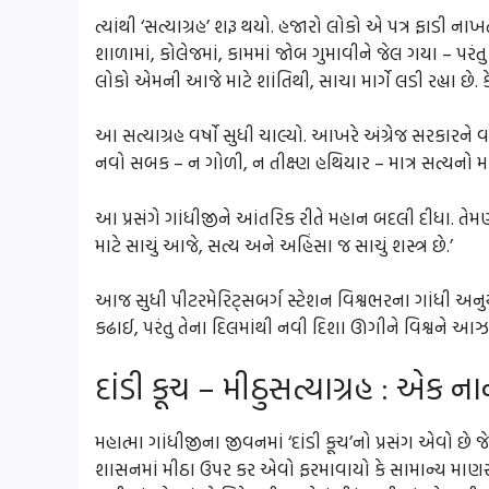
ત્યાંથી ‘સત્યાગ્રહ’ શરૂ થયો. હજારો લોકો એ પત્ર ફા
શાળામાં, કોલેજમાં, કામમાં જોબ ગુમાવીને જેલ ગયા – પર
લોકો એમની આજે માટે શાંતિથી, સાચા માર્ગે લડી રહ્યા છે
આ સત્યાગ્રહ વર્ષો સુધી ચાલ્યો. આખરે અંગ્રેજ સરકારને વ
નવો સબક – ન ગોળી, ન તીક્ષ્ણ હથિયાર – માત્ર સત્યનો મા
આ પ્રસંગે ગાંધીજીને આંતરિક રીતે મહાન બદલી દીધા. તેમણે
માટે સાચું આજે, સત્ય અને અહિંસા જ સાચું શસ્ત્ર છે.’
આજ સુધી પીટરમેરિટ્સબર્ગ સ્ટેશન વિશ્વભરના ગાંધી અનુ
કઢાઈ, પરંતુ તેના દિલમાંથી નવી દિશા ઊગીને વિશ્વને આ
દાંડી કૂચ – મીઠુસત્યાગ્રહ : એક 
મહાત્મા ગાંધીજીના જીવનમાં ‘દાંડી કૂચ’નો પ્રસંગ એવો છે 
શાસનમાં મીઠા ઉપર કર એવો ફરમાવાયો કે સામાન્ય માણસે