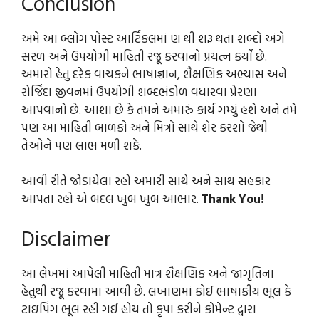
Conclusion
અમે આ બ્લોગ પોસ્ટ આર્ટિકલમાં ણ થી શરૂ થતા શબ્દો અંગે
સરળ અને ઉપયોગી માહિતી રજૂ કરવાનો પ્રયત્ન કર્યો છે.
અમારો હેતુ દરેક વાચકને ભાષાજ્ઞાન, શૈક્ષણિક અભ્યાસ અને
રોજિંદા જીવનમાં ઉપયોગી શબ્દભંડોળ વધારવા પ્રેરણા
આપવાનો છે. આશા છે કે તમને અમારું કાર્ય ગમ્યું હશે અને તમે
પણ આ માહિતી બાળકો અને મિત્રો સાથે શેર કરશો જેથી
તેઓને પણ લાભ મળી શકે.
આવી રીતે જોડાયેલા રહો અમારી સાથે અને સાથ સહકાર
આપતા રહો એ બદલ ખુબ ખુબ આભાર.
Thank You!
Disclaimer
આ લેખમાં આપેલી માહિતી માત્ર શૈક્ષણિક અને જાગૃતિના
હેતુથી રજૂ કરવામાં આવી છે. લખાણમાં કોઈ ભાષાકીય ભૂલ કે
ટાઇપિંગ ભૂલ રહી ગઈ હોય તો કૃપા કરીને કોમેન્ટ દ્વારા