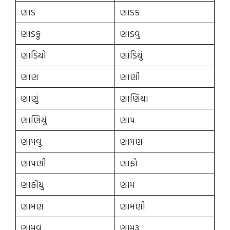
ણાડ
ણાડક
ણાડકું
ણાડવું
ણાડિયો
ણાડિયું
ણાણ
ણાણી
ણાણું
ણાણિયા
ણાણિયું
ણાપ
ણાપવું
ણાપણ
ણાપણી
ણાફો
ણાફીયું
ણામ
ણામણ
ણામણી
ણામવું
ણામરૂ