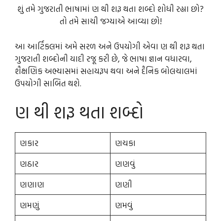
શું તમે ગુજરાતી ભાષામાં ણ થી શરૂ થતા શબ્દો શોધી રહ્યા છો?
તો તમે સાચી જગ્યાએ આવ્યા છો!
આ આર્ટિકલમાં અમે સરળ અને ઉપયોગી એવા ણ થી શરૂ થતા
ગુજરાતી શબ્દોની યાદી રજૂ કરી છે, જે ભાષા જ્ઞાન વધારવા,
શૈક્ષણિક અભ્યાસમાં સહાયરૂપ થવા અને દૈનિક બોલચાલમાં
ઉપયોગી સાબિત થશે.
ણ થી શરૂ થતા શબ્દો
ણકાર
ણચકા
ણઠાર
ણણવું
ણણાણ
ણણી
ણમણું
ણમવું