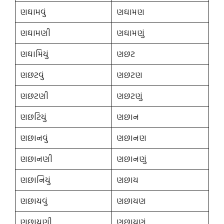
ણઘામવું
ણઘામણ
ણઘામણી
ણઘામણું
ણઘામિયું
ણછટ
ણછટવું
ણછટણ
ણછટણી
ણછટણું
ણછટિયું
ણછાન
ણછાનવું
ણછાનણ
ણછાનણી
ણછાનણું
ણછાનિયું
ણછાય
ણછાયવું
ણછાયણ
ણછાયણી
ણછાયણું