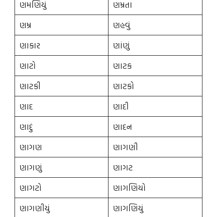
ણમણિયું
ણમ્રતા
ણમ્ર
ણહવું
ણાકાર
ણાંણું
ણાટો
ણાટક
ણાટકી
ણાટકો
ણાદ
ણાદી
ણાદું
ણાદન
ણાગણ
ણાગણી
ણાગણું
ણાગટ
ણાગટો
ણાગણિયો
ણાગણીયું
ણાગણિયું