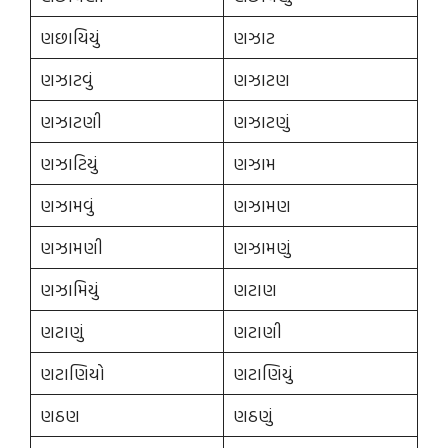
ણછાયિયું
ણઝાટ
ણઝાટવું
ણઝાટણ
ણઝાટણી
ણઝાટણું
ણઝાટિયું
ણઝામ
ણઝામવું
ણઝામણ
ણઝામણી
ણઝામણું
ણઝામિયું
ણટાણ
ણટાણું
ણટાણી
ણટાણિયો
ણટાણિયું
ણઠણ
ણઠણું