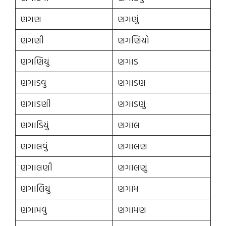
ણગણ
ણગણું
ણગણી
ણગણિયો
ણગણિયું
ણગાડ
ણગાડવું
ણગાડણ
ણગાડણી
ણગાડણું
ણગાડિયું
ણગાલ
ણગાલવું
ણગાલણ
ણગાલણી
ણગાલણું
ણગાલિયું
ણગામ
ણગામવું
ણગામણ