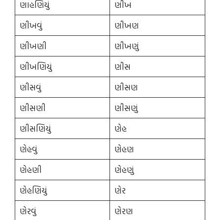
ણાહણિયું
ણીખ
ણીખવું
ણીખણ
ણીખણી
ણીખણું
ણીખણિયું
ણીસ
ણીસવું
ણીસણ
ણીસણી
ણીસણું
ણીસણિયું
ણેહ
ણેહવું
ણેહણ
ણેહણી
ણેહણું
ણેહણિયું
ણેર
ણેરવું
ણેરણ