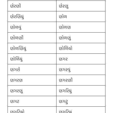
ણેરણી
ણેરણું
ણેરણિયું
ણોળ
ણોળવું
ણોળણ
ણોળણી
ણોળણું
ણોળણિયું
ણોળિયો
ણોળિયું
ણગર
ણગરો
ણગરવું
ણગરણ
ણગરણી
ણગરણું
ણગરિયું
ણગટ
ણગટું
ણગટિયો
ણગટિયું