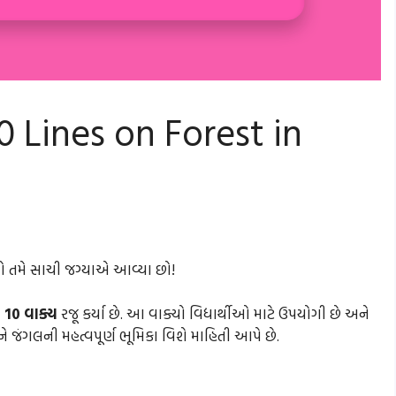
10 Lines on Forest in
તો તમે સાચી જગ્યાએ આવ્યા છો!
 10 વાક્ય
રજૂ કર્યા છે. આ વાક્યો વિદ્યાર્થીઓ માટે ઉપયોગી છે અને
ને જંગલની મહત્વપૂર્ણ ભૂમિકા વિશે માહિતી આપે છે.