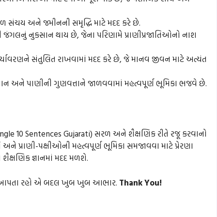
 સંચય અને જમીનની સમૃદ્ધિ માટે મદદ કરે છે.
 જંગલનું નુકસાન થાય છે, જેના પરિણામે પ્રાણીપ્રજાતિઓનો નાશ
પર્યાવરણને સંતુલિત રાખવામાં મદદ કરે છે, જે માનવ જીવન માટે અત્યંત
ાન અને પાણીની ગુણવત્તાને જાળવવામાં મહત્વપૂર્ણ ભૂમિકા ભજવે છે.
ungle 10 Sentences Gujarati) સરળ અને શૈક્ષણિક રીતે રજૂ કરવાનો
તિ અને પ્રાણી-પક્ષીઓની મહત્વપૂર્ણ ભૂમિકા સમજાવવા માટે પ્રેરણા
શૈક્ષણિક જ્ઞાનમાં મદદ મળશે.
ાર આપતા રહો એ બદલ ખુબ ખુબ આભાર.
Thank You!