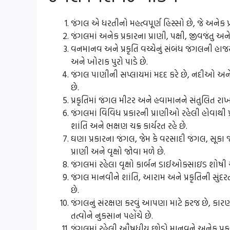
જંગલ એ ધરતીનો મહત્વપૂર્ણ હિસ્સો છે, જે અનેક
જંગલમાં અનેક પ્રકારના પ્રાણી, પક્ષી, જીવજંતુ અ
વનમાનવ અને પ્રકૃતિ વચ્ચેનું સંબંધ જંગલની હ
અને ખોરાક પુરો પાડે છે.
જંગલ પાણીની સપ્લાયમાં મદદ કરે છે, નદીઓ અને
છે.
પ્રકૃતિમાં જંગલ મીટર અને હવામાનને સંતુલિત રાખ
જંગલમાં વિવિધ પ્રકારની પ્રાણીઓ રહેલી હોવાથી
શાંતિ અને ભક્ષણ ચક્ર કાર્યરત રહે છે.
ઘણા પ્રકારના જંગલ, જેમ કે વરસાદી જંગલ, સૂકા
પ્રાણી અને વૃક્ષો જોવા મળે છે.
જંગલમાં રહેલા વૃક્ષો કાર્બન ડાઈઓક્સાઇડ શોષી ઓ
જંગલ માનવીને શાંતિ, આરામ અને પ્રકૃતિની સુંદ
છે.
જંગલનું સંરક્ષણ કરવું આપણા માટે ફરજ છે, કા
તત્વોને નુકસાન પહોંચે છે.
જંગલમાં રહેલી ઔષધીય છોડો માનવને અનેક પ્રકાર