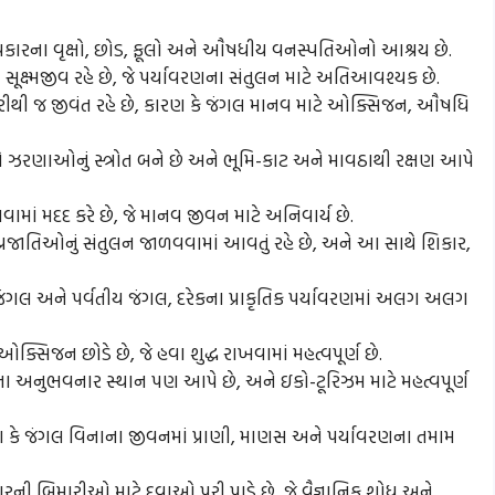
 પ્રકારના વૃક્ષો, છોડ, ફૂલો અને ઔષધીય વનસ્પતિઓનો આશ્રય છે.
ને સૂક્ષ્મજીવ રહે છે, જે પર્યાવરણના સંતુલન માટે અતિઆવશ્યક છે.
ાજરીથી જ જીવંત રહે છે, કારણ કે જંગલ માનવ માટે ઓક્સિજન, ઔષધિ
 ઝરણાઓનું સ્ત્રોત બને છે અને ભૂમિ-કાટ અને માવઠાથી રક્ષણ આપે
વામાં મદદ કરે છે, જે માનવ જીવન માટે અનિવાર્ય છે.
 પ્રજાતિઓનું સંતુલન જાળવવામાં આવતું રહે છે, અને આ સાથે શિકાર,
 જંગલ અને પર્વતીય જંગલ, દરેકના પ્રાકૃતિક પર્યાવરણમાં અલગ અલગ
ક્સિજન છોડે છે, જે હવા શુદ્ધ રાખવામાં મહત્વપૂર્ણ છે.
રતા અનુભવનાર સ્થાન પણ આપે છે, અને ઇકો-ટૂરિઝમ માટે મહત્વપૂર્ણ
રણ કે જંગલ વિનાના જીવનમાં પ્રાણી, માણસ અને પર્યાવરણના તમામ
ની બિમારીઓ માટે દવાઓ પૂરી પાડે છે, જે વૈજ્ઞાનિક શોધ અને