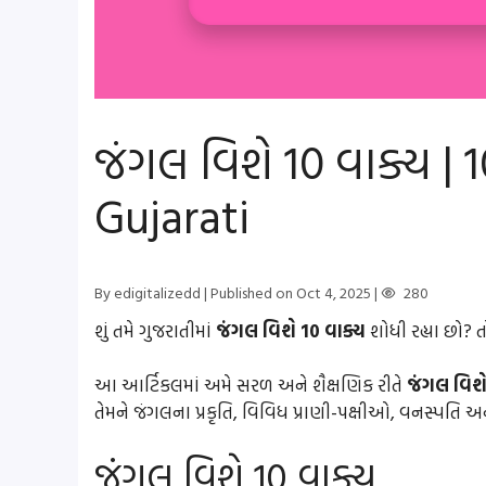
જંગલ વિશે 10 વાક્ય | 
Gujarati
By edigitalizedd
| Published on Oct 4, 2025
|
280
શું તમે ગુજરાતીમાં
જંગલ વિશે 10 વાક્ય
શોધી રહ્યા છો? 
આ આર્ટિકલમાં અમે સરળ અને શૈક્ષણિક રીતે
જંગલ વિશે
તેમને જંગલના પ્રકૃતિ, વિવિધ પ્રાણી-પક્ષીઓ, વનસ્પતિ અ
જંગલ વિશે 10 વાક્ય