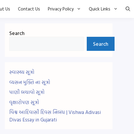
ut Us
Contact Us
Privacy Policy
Quick Links
Search
Search
સ્વાસ્થ્ય સૂત્રો
વ્યસન મુક્તિ ના સૂત્રો
પાણી બચાવો સૂત્રો
વૃક્ષારોપણ સૂત્રો
વિશ્વ આદિવાસી દિવસ નિબંધ | Vishwa Adivasi
Divas Essay in Gujarati