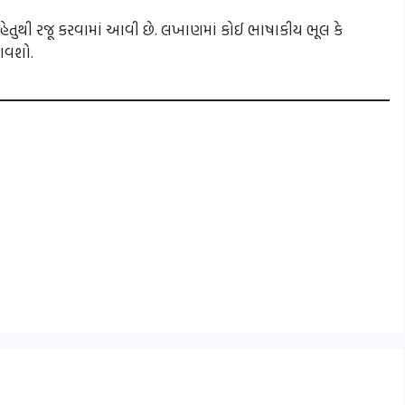
ક હેતુથી રજૂ કરવામાં આવી છે. લખાણમાં કોઈ ભાષાકીય ભૂલ કે
ણાવશો.