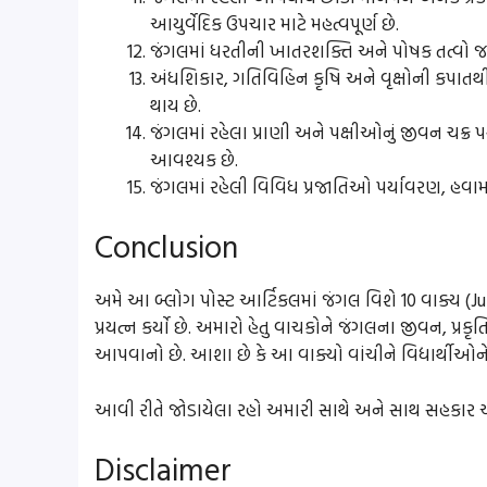
આયુર્વેદિક ઉપચાર માટે મહત્વપૂર્ણ છે.
જંગલમાં ધરતીની ખાતરશક્તિ અને પોષક તત્વો જળ
અંધશિકાર, ગતિવિહિન કૃષિ અને વૃક્ષોની કપાતથી
થાય છે.
જંગલમાં રહેલા પ્રાણી અને પક્ષીઓનું જીવન ચક્ર 
આવશ્યક છે.
જંગલમાં રહેલી વિવિધ પ્રજાતિઓ પર્યાવરણ, હવામ
Conclusion
અમે આ બ્લોગ પોસ્ટ આર્ટિકલમાં જંગલ વિશે 10 વાક્ય (J
પ્રયત્ન કર્યો છે. અમારો હેતુ વાચકોને જંગલના જીવન, પ્રકૃ
આપવાનો છે. આશા છે કે આ વાક્યો વાંચીને વિદ્યાર્થીઓને 
આવી રીતે જોડાયેલા રહો અમારી સાથે અને સાથ સહક
Disclaimer