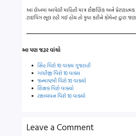
આ લેખમાં આપેલી માહિતી માત્ર શૈક્ષણિક અને પ્રેરણાત્મ
ટાઇપિંગ ભૂલ રહી ગઈ હોય તો કૃપા કરીને કોમેન્ટ દ્વારા જ
આ પણ જરૂર વાંચો
:
સિંહ વિશે 10 વાક્ય ગુજરાતી
ગાંધીજી વિશે 10 વાક્ય
જન્માષ્ટમી વિશે 10 વાક્યો
શિક્ષક વિશે વાક્યો
રક્ષાબંધન વિશે 10 વાક્યો
Leave a Comment