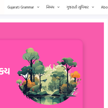
Gujarati Grammar
નિબંધ
ગુજરાતી સુવિચાર
Abo