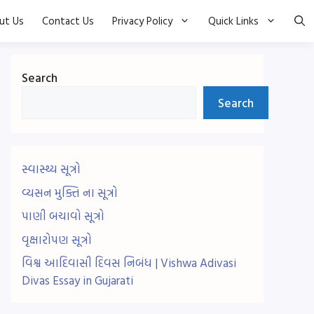
ut Us
Contact Us
Privacy Policy
Quick Links
Search
Search
સ્વાસ્થ્ય સૂત્રો
વ્યસન મુક્તિ ના સૂત્રો
પાણી બચાવો સૂત્રો
વૃક્ષારોપણ સૂત્રો
વિશ્વ આદિવાસી દિવસ નિબંધ | Vishwa Adivasi
Divas Essay in Gujarati