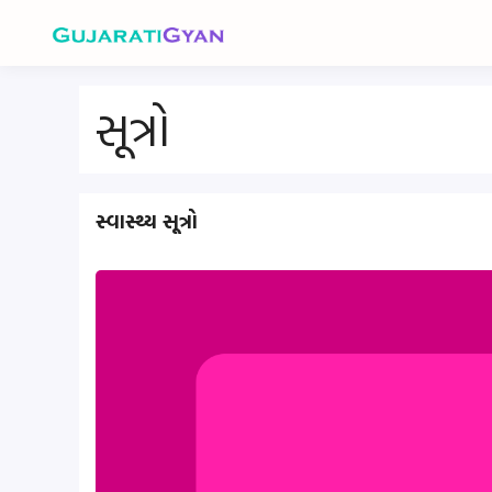
Skip
to
content
સૂત્રો
સ્વાસ્થ્ય સૂત્રો